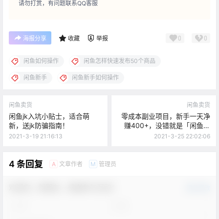
请勿打赏，有问题联系QQ客服
0
0
海报分享
收藏
举报
闲鱼如何操作
闲鱼怎样快速发布50个商品
闲鱼新手
闲鱼新手如何操作
闲鱼卖货
闲鱼卖货
闲鱼jk入坑小贴士，适合萌
零成本副业项目，新手一天净
新，送jk防骗指南！
赚400+，没错就是「闲鱼卖
货」
2021-3-19 21:16:13
2021-3-25 22:02:06
4 条回复
文章作者
管理员
A
M
欢迎您，新朋友，感谢参与互动！
确认修改