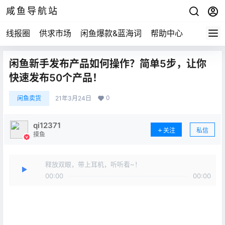
咸鱼导航站
线报圈
供求市场
闲鱼爆款&蓝海词
帮助中心
闲鱼新手发布产品如何操作？简单5步，让你
快速发布50个产品！
0
闲鱼卖货
21年3月24日
qi12371
关注
私信
摸鱼
释放双眼，带上耳机，听听看~！
00:00
00:00