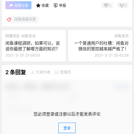
0
0
海报分享
收藏
举报
闲鱼奇葩买家
网赚项目
闲鱼资讯
闲鱼资讯
闲鱼课程调研，如果可以，说
一个普通用户的吐槽：闲鱼对
说你最想了解哪方面的知识？
微信的管控越来越严格了！
2021-3-20 23:08:53
2021-3-21 20:42:28
2 条回复
文章作者
管理员
A
M
欢迎您，新朋友，感谢参与互动！
确认修改
您必须登录或注册以后才能发表评论
登录