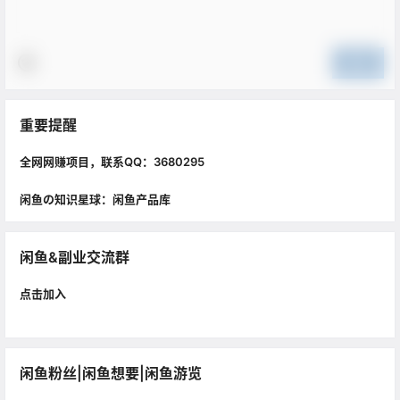
提交
重要提醒
全网网赚项目，联系QQ：3680295
闲鱼の知识星球：闲鱼产品库
闲鱼&副业交流群
点击加入
闲鱼粉丝|闲鱼想要|闲鱼游览