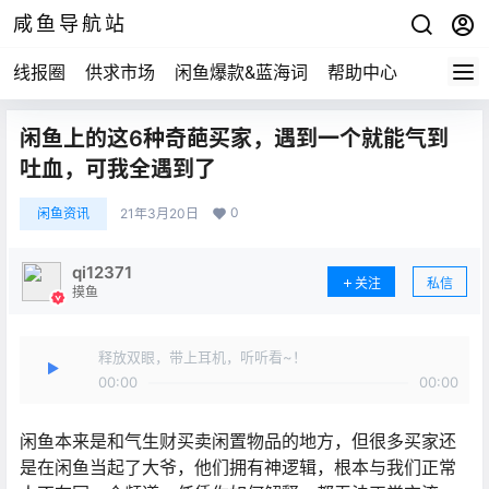
咸鱼导航站
线报圈
供求市场
闲鱼爆款&蓝海词
帮助中心
闲鱼上的这6种奇葩买家，遇到一个就能气到
吐血，可我全遇到了
0
闲鱼资讯
21年3月20日
qi12371
关注
私信
摸鱼
释放双眼，带上耳机，听听看~！
00:00
00:00
闲鱼本来是和气生财买卖闲置物品的地方，但很多买家还
是在闲鱼当起了大爷，他们拥有神逻辑，根本与我们正常