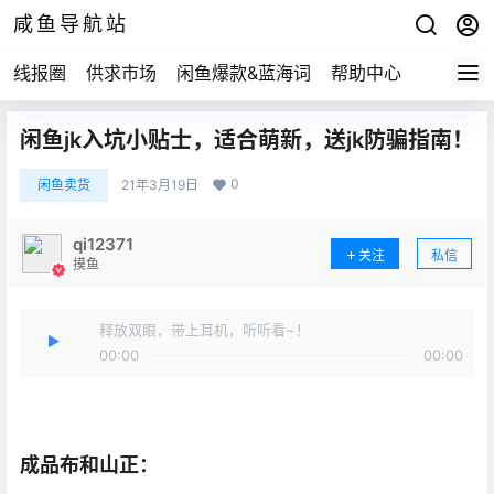
咸鱼导航站
线报圈
供求市场
闲鱼爆款&蓝海词
帮助中心
闲鱼jk入坑小贴士，适合萌新，送jk防骗指南！
0
闲鱼卖货
21年3月19日
qi12371
关注
私信
摸鱼
释放双眼，带上耳机，听听看~！
00:00
00:00
成品布和山正：