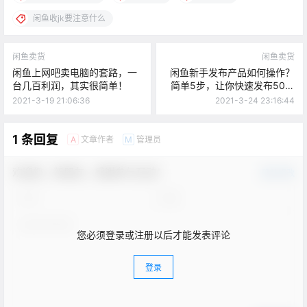
闲鱼收jk要注意什么
闲鱼卖货
闲鱼卖货
闲鱼上网吧卖电脑的套路，一
闲鱼新手发布产品如何操作？
台几百利润，其实很简单！
简单5步，让你快速发布50个
产品！
2021-3-19 21:06:36
2021-3-24 23:16:44
1 条回复
文章作者
管理员
A
M
欢迎您，新朋友，感谢参与互动！
确认修改
您必须登录或注册以后才能发表评论
登录