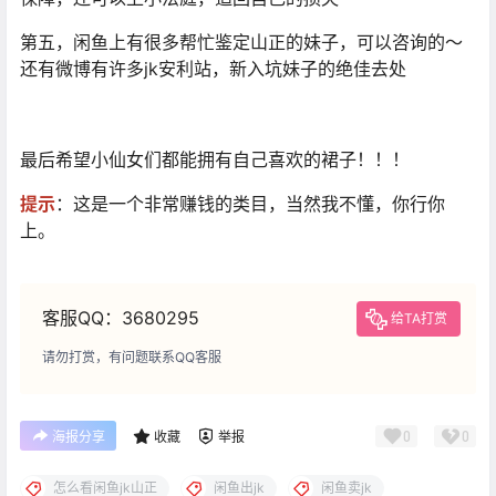
第五，闲鱼上有很多帮忙鉴定山正的妹子，可以咨询的～
还有微博有许多jk安利站，新入坑妹子的绝佳去处
最后希望小仙女们都能拥有自己喜欢的裙子！！！
提示
：这是一个非常赚钱的类目，当然我不懂，你行你
上。
客服QQ：3680295
给TA打赏
请勿打赏，有问题联系QQ客服
0
0
海报分享
收藏
举报
怎么看闲鱼jk山正
闲鱼出jk
闲鱼卖jk