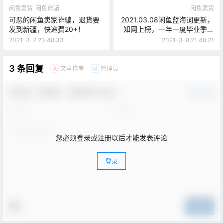
闲鱼卖货
闲鱼诈骗
闲鱼卖货
可恶的闲鱼卖家诈骗，退货要
2021.03.08闲鱼蓝海词更新，
发到新疆，快递费20+！
知网上榜，一年一度毕业季要
来了！
2021-3-7 23:48:33
2021-3-8 21:48:21
3 条回复
文章作者
管理员
A
M
欢迎您，新朋友，感谢参与互动！
确认修改
您必须登录或注册以后才能发表评论
登录
提交