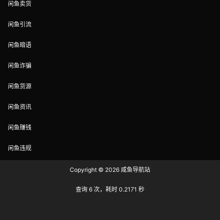
闲鱼卖货
闲鱼引流
闲鱼暗语
闲鱼诈骗
闲鱼货源
闲鱼资讯
闲鱼赚钱
闲鱼违规
Copyright © 2026
咸鱼导航站
查询 6 次，耗时 0.2171 秒