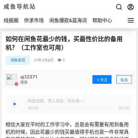
咸鱼导航站
线报圈
供求市场
闲鱼爆款&蓝海词
帮助中心
如何在闲鱼花最少的钱，买最性价比的备用
机？（工作室也可用）
0
闲鱼卖货
21年3月8日
qi12371
关注
私信
摸鱼
释放双眼，带上耳机，听听看~！
00:00
00:00
相信大家在平时的工作学习中，总是会有需要有用到备用
机的时候，因此花最少的钱买最值得手机也是一件非常具