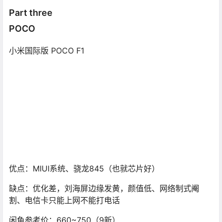
Part three
POCO
小米国际版 POCO F1
优点：MIUI系统、骁龙845（也就芯片好）
缺点：优化差，刘海屏边缘发黄，颜值低、网络制式阉
割、电信卡只能上网不能打电话
闲鱼参考价：660~750（9新）