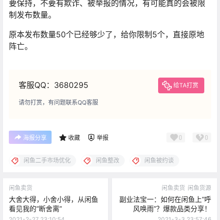
要保持，不要有欺诈、被举报的情况，有可能真的会被限
制发布数量。
原本发布数量50个已经够少了，给你限制5个，直接原地
阵亡。
客服QQ：3680295
给TA打赏
请勿打赏，有问题联系QQ客服
0
0
海报分享
收藏
举报
闲鱼二手市场优化
闲鱼整改
闲鱼被约谈
闲鱼卖货
闲鱼卖货
闲鱼货源
大舍大得，小舍小得，从闲鱼
副业法宝一：如何在闲鱼上“呼
看见我的“断舍离”
风唤雨”？爆款品类分享！
2021-2-27 23:10:54
2021-3-3 23:57:46