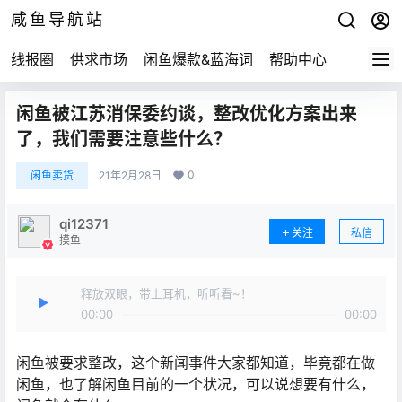
咸鱼导航站
线报圈
供求市场
闲鱼爆款&蓝海词
帮助中心
闲鱼被江苏消保委约谈，整改优化方案出来
了，我们需要注意些什么？
0
闲鱼卖货
21年2月28日
qi12371
关注
私信
摸鱼
释放双眼，带上耳机，听听看~！
00:00
00:00
闲鱼被要求整改，这个新闻事件大家都知道，毕竟都在做
闲鱼，也了解闲鱼目前的一个状况，可以说想要有什么，