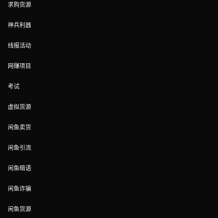
求购货源
神兵利器
线报活动
网赚项目
考试
虚拟货源
闲鱼卖货
闲鱼引流
闲鱼暗语
闲鱼诈骗
闲鱼货源