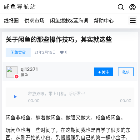
咸鱼导航站
线报圈
供求市场
闲鱼爆款&蓝海词
帮助中心
关于闲鱼的那些操作技巧，其实就这些
0
闲鱼卖货
21年2月15日
qi12371
关注
私信
摸鱼
释放双眼，带上耳机，听听看~！
00:00
00:00
闲鱼非咸鱼，躺着做闲鱼。做强又做大，咸鱼成闲鱼。
玩闲鱼也有一些时间了，在这期间我也是自学了很多的东
西，从刚开始的小白，到慢慢赚到自己的第一桶小金子，