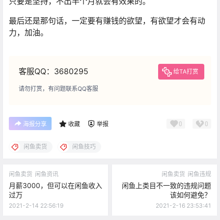
只要是坚持，不出半个月就会有效果的。
最后还是那句话，一定要有赚钱的欲望，有欲望才会有动
力，加油。
客服QQ：3680295
给TA打赏
请勿打赏，有问题联系QQ客服
0
0
海报分享
收藏
举报
闲鱼卖货
闲鱼技巧
闲鱼卖货
闲鱼资讯
闲鱼卖货
闲鱼违规
月薪3000，但可以在闲鱼收入
闲鱼上类目不一致的违规问题
过万
该如何避免？
2021-2-14 22:56:19
2021-2-16 23:53:41