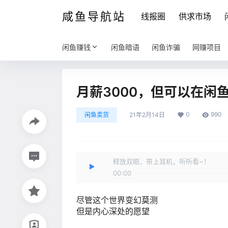
咸鱼导航站
线报圈
供求市场
闲鱼赚钱
闲鱼暗语
闲鱼诈骗
网赚项目
月薪3000，但可以在闲
0
990
闲鱼卖货
21年2月14日
释放双眼，带上耳机，听听看~！
00:00
尽管这个世界变幻莫测
但是内心深处的愿望