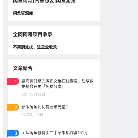
闲鱼粉丝|闲鱼想要|闲鱼游览
闲鱼资源库
全网网赚项目收录
不用到处找，这里全收录
文章聚合
1
蓝海词升级为腾讯文档在线查看，后续数
据将会日更「免费分享」
22年12月13日
2
新版闲鱼如何提高曝光量？
20年8月18日
3
团伙闲鱼低价卖二手苹果机诈骗141万