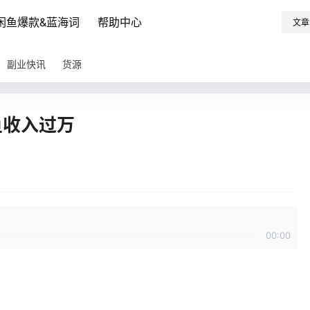
闲鱼爆款&蓝海词
帮助中心
文章
副业快讯
货源
鱼收入过万
00:00