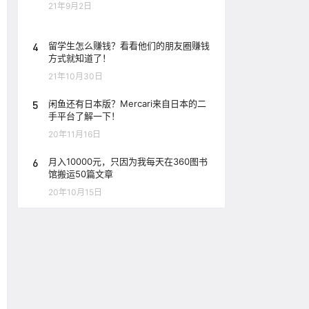
21年9月2日
4
留学生怎么赚钱？看看他们的朋友圈赚钱
方式就知道了！
21年10月30日
5
闲鱼还有日本版？Mercari来自日本的二
手平台了解一下！
20年11月16日
6
月入10000元，只因为我每天在360图书
馆搬运50篇文章
20年10月15日