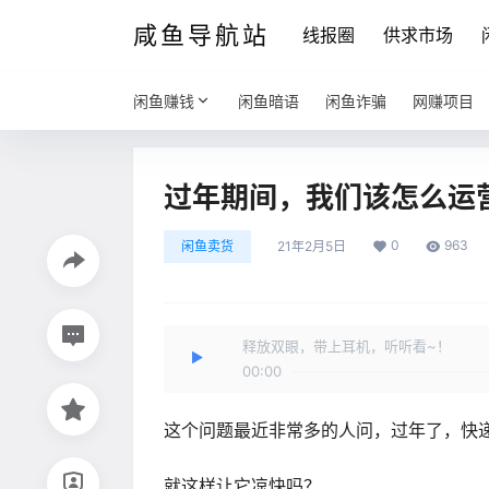
咸鱼导航站
线报圈
供求市场
闲鱼赚钱
闲鱼暗语
闲鱼诈骗
网赚项目
过年期间，我们该怎么运
0
963
闲鱼卖货
21年2月5日
释放双眼，带上耳机，听听看~！
00:00
这个问题最近非常多的人问，过年了，快
就这样让它凉快吗？