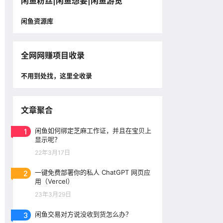
闲鱼粉丝|闲鱼想要|闲鱼游览
闲鱼资源库
全网网赚项目收录
不用到处找，这里全收录
文章聚合
1
闲鱼如何绑定芝麻工作证，并且在宝贝上
显示呢？
22年3月17日
2
一键免费部署你的私人 ChatGPT 网页应
用（Vercel）
23年3月29日
3
闲鱼交易对方说没收到货怎么办？