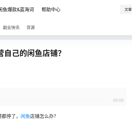
闲鱼爆款&蓝海词
帮助中心
文章
副业快讯
货源
营自己的闲鱼店铺？
00:00
递都停了，
闲鱼
店铺怎么办？