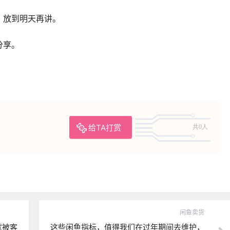
，放到明天再讲。
分享。
给TA打赏
共0人
闲鱼卖货
就被客
这些闲鱼指标，值得我们在过年期间去维护，