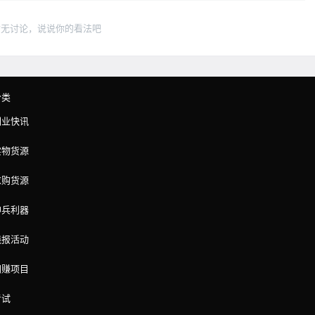
暂无讨论，说说你的看法吧
分类
副业快讯
实物货源
求购货源
神兵利器
线报活动
网赚项目
考试