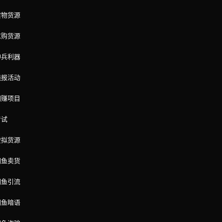
实物货源
求购货源
神兵利器
线报活动
网赚项目
考试
虚拟货源
闲鱼卖货
闲鱼引流
闲鱼暗语