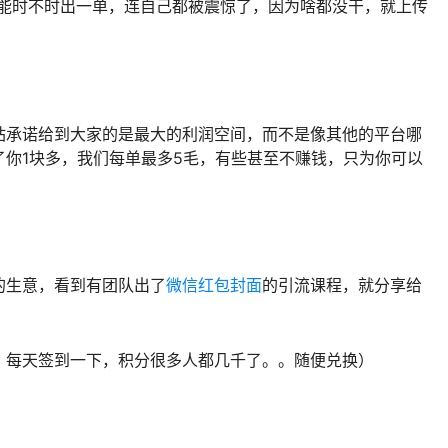
也能时不时出一单，连自己都被震惊了，因为啥都没干，就上传
站承诺给到大家的是最大的利润空间，而不是像其他的平台哪
你1块多，我们每单最多5毛，有些甚至不赚钱，只为你可以
的生意，看到有团队出了
微信红包封面
的引流课程，就分享给
，每天签到一下，积分很多人都几千了。。随便兑换）