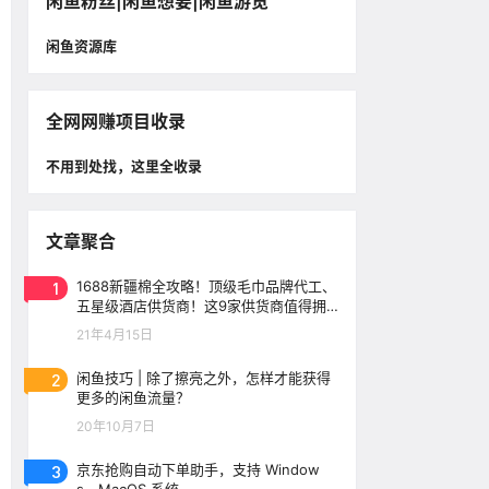
闲鱼粉丝|闲鱼想要|闲鱼游览
闲鱼资源库
全网网赚项目收录
不用到处找，这里全收录
文章聚合
1
1688新疆棉全攻略！顶级毛巾品牌代工、
五星级酒店供货商！这9家供货商值得拥
有！
21年4月15日
2
闲鱼技巧 | 除了擦亮之外，怎样才能获得
更多的闲鱼流量？
20年10月7日
3
京东抢购自动下单助手，支持 Window