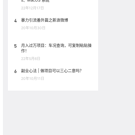
s、MacOS 系统
22年12月17日
4
暴力引流番外篇之新浪微博
20年10月30日
5
月入过万项目：车况查询，可复制粘贴操
作！
22年5月6日
6
副业心法 | 做项目可以三心二意吗？
20年10月11日