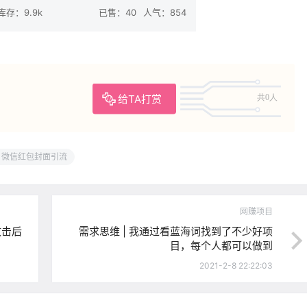
库存：9.9k
已售：40
人气：854
给TA打赏
共0人
微信红包封面引流
网赚项目
攻击后
需求思维 | 我通过看蓝海词找到了不少好项
目，每个人都可以做到
2021-2-8 22:22:03