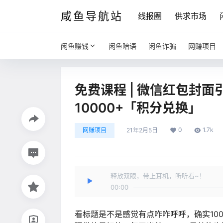
咸鱼导航站
线报圈
供求市场
闲鱼赚钱
闲鱼暗语
闲鱼诈骗
网赚项目
免费课程 | 微信红包封
10000+「积分兑换」
0
1.7k
网赚项目
21年2月5日
释放双眼，带上耳机，听听看~！
00:00
看标题是不是感觉有点咋咋呼呼，确实100