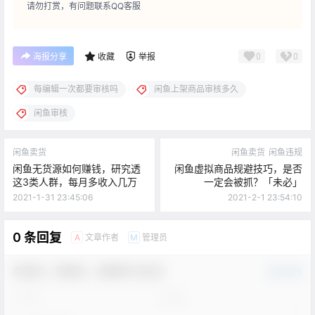
请勿打赏，有问题联系QQ客服
0
0
海报分享
收藏
举报
每编辑一次都要审核吗
闲鱼上架商品审核多久
闲鱼审核
闲鱼卖货
闲鱼卖货
闲鱼违规
闲鱼无货源如何赚钱，研究透
闲鱼虚拟商品规避技巧，是否
这3类人群，每月多收入几万
一定会被抓？「未必」
2021-1-31 23:45:06
2021-2-1 23:54:10
0 条回复
文章作者
管理员
A
M
欢迎您，新朋友，感谢参与互动！
确认修改