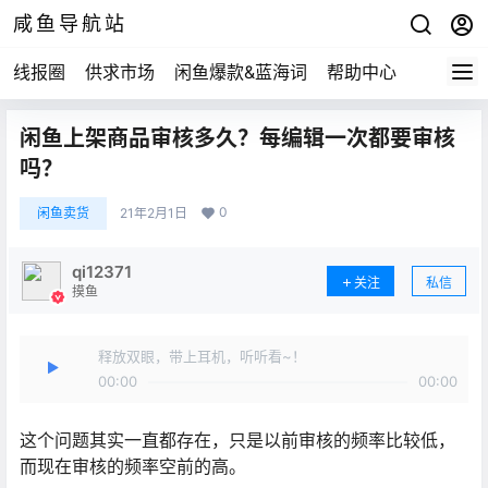
咸鱼导航站
线报圈
供求市场
闲鱼爆款&蓝海词
帮助中心
闲鱼上架商品审核多久？每编辑一次都要审核
吗？
0
闲鱼卖货
21年2月1日
qi12371
关注
私信
摸鱼
释放双眼，带上耳机，听听看~！
00:00
00:00
这个问题其实一直都存在，只是以前审核的频率比较低，
而现在审核的频率空前的高。