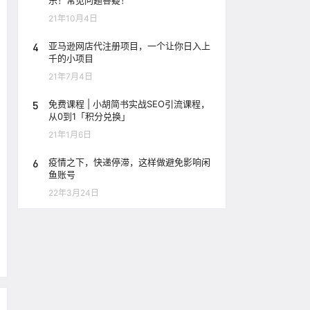
乐！常见问题答疑！
21年10月4日
4
亚马逊网店代注册项目，一个让你日入上
千的小项目
21年7月4日
5
免费课程 | 小胡简书实战SEO引流课程，
从0到1「积分兑换」
21年1月6日
6
疫情之下，快递停滞，这样做避免影响闲
鱼账号
22年3月24日