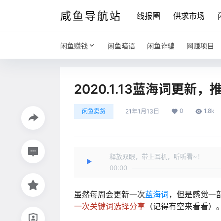
咸鱼导航站
线报圈
供求市场
闲鱼赚钱
闲鱼暗语
闲鱼诈骗
网赚项目
2020.1.13蓝海词更
0
1.8k
闲鱼卖货
21年1月13日
释放双眼，带上耳机，听听看~！
00:00
虽然每周会更新一次
蓝海词
，但是感觉一
一次关键词选择分享
（记得有空来看看）