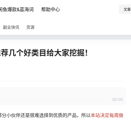
闲鱼爆款&蓝海词
帮助中心
文章
副业快讯
货源
新，推荐几个好类目给大家挖掘！
00:00
部分小伙伴还是很难选择到优质的产品，所以
本站决定每周做
。