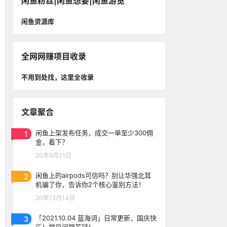
闲鱼粉丝|闲鱼想要|闲鱼游览
闲鱼资源库
全网网赚项目收录
不用到处找，这里全收录
文章聚合
1
闲鱼上架发布任务，成交一单至少300佣
金，看下？
20年8月21日
2
闲鱼上的airpods可信吗？别让华强北耳
机骗了你，告诉你2个核心鉴别方法！
20年12月14日
3
「2021.10.04 蓝海词」日常更新，国庆快