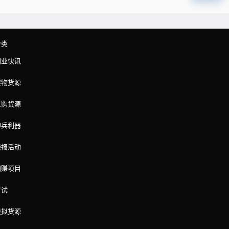
分类
副业快讯
实物货源
求购货源
神兵利器
线报活动
网赚项目
考试
虚拟货源