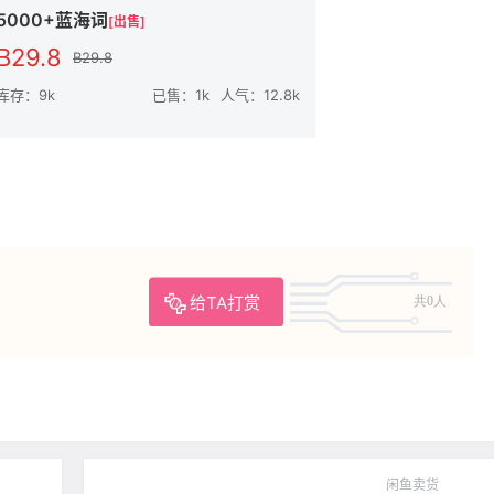
5000+蓝海词
[出售]
B29.8
B29.8
库存：9k
已售：1k
人气：12.8k
给TA打赏
共0人
闲鱼卖货