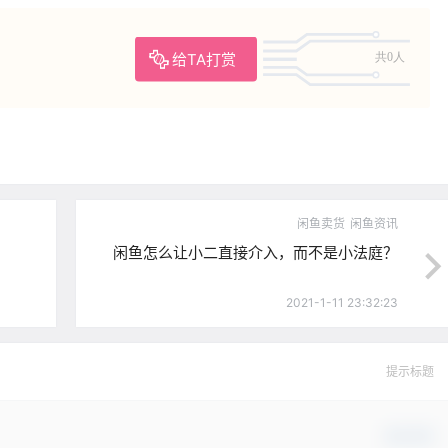
给TA打赏
共0人
闲鱼卖货
闲鱼资讯
闲鱼怎么让小二直接介入，而不是小法庭？
2021-1-11 23:32:23
提示标题
确认修改