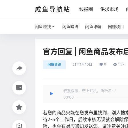
咸鱼导航站
线报圈
供求市场
闲鱼赚钱
闲鱼暗语
闲鱼诈骗
网赚项目
官方回复 | 闲鱼商品发
0
1.3k
闲鱼资讯
21年1月10日
释放双眼，带上耳机，听听看~！
00:00
若您的商品只能在您发布里找到，别人搜
待2-5个工作日，后续审核无误就会解除
除，也会有对应通知发送您，请注意关注