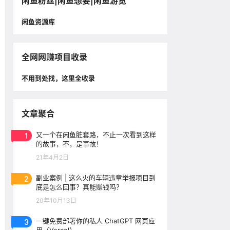
闲鱼粉丝|闲鱼想要|闲鱼游览
闲鱼资源库
全网网赚项目收录
不用到处找，这里全收录
文章聚合
1
又一个在闲鱼脏套路，不止一次看到这样
的故事，不，是事故！
21年4月2日
2
副业案例 | 这么火的车辆违章举报项目到
底是怎么回事？真能赚钱吗？
20年10月13日
3
一键免费部署你的私人 ChatGPT 网页应