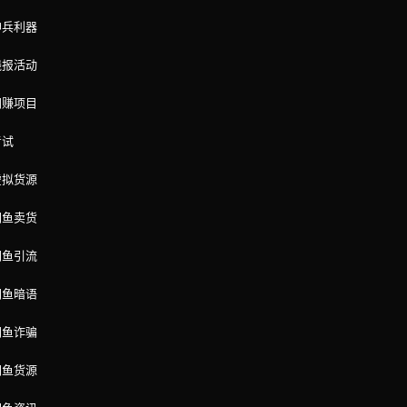
神兵利器
线报活动
网赚项目
考试
虚拟货源
闲鱼卖货
闲鱼引流
闲鱼暗语
闲鱼诈骗
闲鱼货源