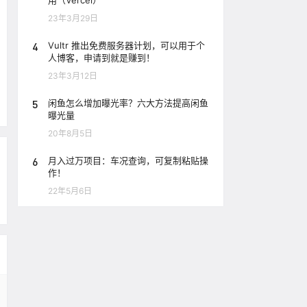
用（Vercel）
23年3月29日
4
Vultr 推出免费服务器计划，可以用于个
人博客，申请到就是赚到！
23年3月12日
5
闲鱼怎么增加曝光率？六大方法提高闲鱼
曝光量
20年8月5日
6
月入过万项目：车况查询，可复制粘贴操
作！
22年5月6日