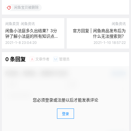
闲鱼宝贝被删除
闲鱼卖货
闲鱼资讯
闲鱼资讯
闲鱼小法庭多久出结果？3分
官方回复 | 闲鱼商品发布后为
钟了解小法庭的所有知识点！
什么无法搜索到？
「2」
2021-1-8 23:04:20
2021-1-10 18:57:22
0 条回复
文章作者
管理员
A
M
欢迎您，新朋友，感谢参与互动！
确认修改
您必须登录或注册以后才能发表评论
登录