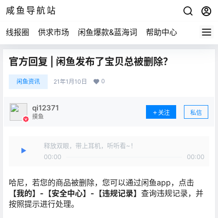
咸鱼导航站
线报圈
供求市场
闲鱼爆款&蓝海词
帮助中心
官方回复 | 闲鱼发布了宝贝总被删除？
0
闲鱼资讯
21年1月10日
qi12371
关注
私信
摸鱼
释放双眼，带上耳机，听听看~！
00:00
00:00
哈尼，若您的商品被删除，您可以通过闲鱼app，点击
【我的】-【安全中心】-【违规记录】
查询违规记录，并
按照提示进行处理。