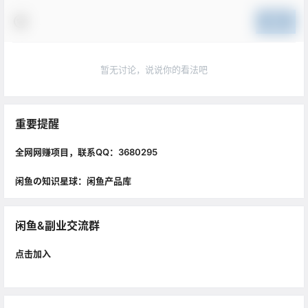
提交
暂无讨论，说说你的看法吧
重要提醒
全网网赚项目，联系QQ：3680295
闲鱼の知识星球：闲鱼产品库
闲鱼&副业交流群
点击加入