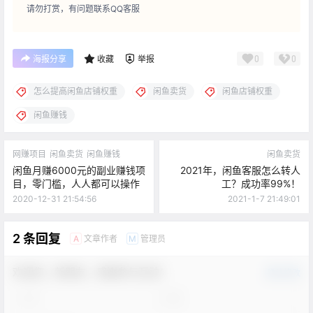
请勿打赏，有问题联系QQ客服
0
0
海报分享
收藏
举报
怎么提高闲鱼店铺权重
闲鱼卖货
闲鱼店铺权重
闲鱼赚钱
网赚项目
闲鱼卖货
闲鱼赚钱
闲鱼卖货
闲鱼月赚6000元的副业赚钱项
2021年，闲鱼客服怎么转人
目，零门槛，人人都可以操作
工？成功率99%！
2020-12-31 21:54:56
2021-1-7 21:49:01
2 条回复
文章作者
管理员
A
M
欢迎您，新朋友，感谢参与互动！
确认修改