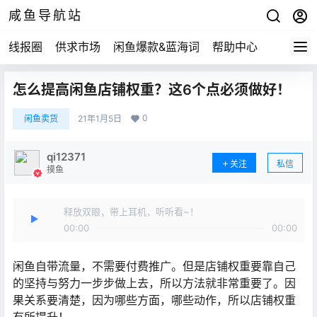
咸鱼导航站
线报圈
供求市场
闲鱼爆款&蓝海词
帮助中心
怎么提高闲鱼店铺权重？这6个点必须做好！
0
闲鱼卖货
21年1月5日
qi12371
关注
私信
摸鱼
释放双眼，带上耳机，听听看~！
00:00
00:00
闲鱼自带流量，不需要付费推广。但是店铺权重要靠自己
的坚持与努力一步步做上去，所以方法就非常重要了。因
果关系要清楚，因为哪些方面，哪些动作，所以店铺权重