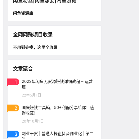
闲鱼粉丝|闲鱼想要|闲鱼游览
闲鱼资源库
全网网赚项目收录
不用到处找，这里全收录
文章聚合
1
2022年闲鱼无货源赚钱详细教程 – 运营
篇
22年5月1日
2
国庆赚钱工具箱，50+利器分享给你！值
得收藏！
20年10月1日
3
副业干货 | 普通人操盘抖音商业化 | 第二