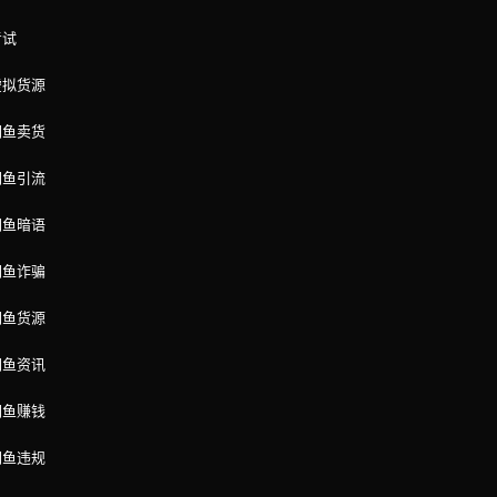
考试
虚拟货源
闲鱼卖货
闲鱼引流
闲鱼暗语
闲鱼诈骗
闲鱼货源
闲鱼资讯
闲鱼赚钱
闲鱼违规