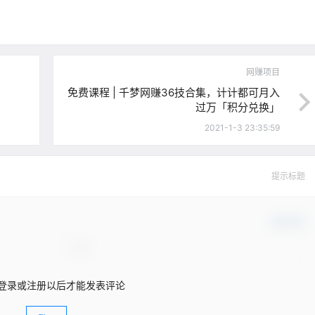
网赚项目
免费课程 | 千梦网赚36技合集，计计都可月入
过万「积分兑换」
2021-1-3 23:35:59
提示标题
确认修改
登录或注册以后才能发表评论