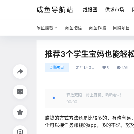
咸鱼导航站
线报圈
供求市场
闲鱼赚钱
闲鱼暗语
闲鱼诈骗
网赚项目
推荐3个学生宝妈也能轻松日
0
1.9k
网赚项目
21年1月3日
释放双眼，带上耳机，听听看~！
00:00
赚钱的方式方法还是比较多的，有难有易
个可以接任务赚钱的app，多的不说，努