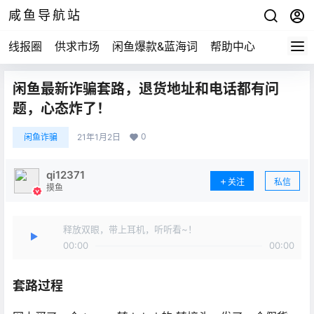
咸鱼导航站
线报圈
供求市场
闲鱼爆款&蓝海词
帮助中心
闲鱼最新诈骗套路，退货地址和电话都有问
题，心态炸了！
0
闲鱼诈骗
21年1月2日
qi12371
关注
私信
摸鱼
释放双眼，带上耳机，听听看~！
00:00
00:00
套路过程