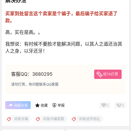
解决办法
买家到处留言这个卖家是个骗子，最后骗子给买家退了
款。
高，实在是高。。
我想说：有时候不要脸才能解决问题，以其人之道还治其
人之身，以牙还牙！
客服QQ：3680295
给TA打赏
请勿打赏，有问题联系QQ客服
0
0
海报分享
收藏
举报
闲鱼诈骗
闲鱼诈骗套路
闲鱼退货地址