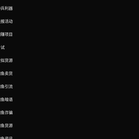
神兵利器
线报活动
网赚项目
考试
虚拟货源
闲鱼卖货
闲鱼引流
闲鱼暗语
闲鱼诈骗
闲鱼货源
闲鱼资讯