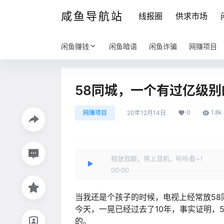
咸鱼导航站
线报圈
供求市场
闲鱼赚钱
闲鱼暗语
闲鱼诈骗
网赚项目
58同城，一个有过亿级
0
1.8k
网赚项目
20年12月14日
释放双眼，带上耳机，听听看~！
00:00
当我还是个孩子的时候，电视上经常放58
今天，一晃已经过去了10年，事实证明，
的。