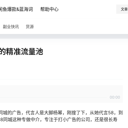
闲鱼爆款&蓝海词
帮助中心
文章
副业快讯
货源
别的精准流量池
00:00
同城的广告，代言人是大脚杨幂，刚搜了下，从她代言58，到
58同城这种专做中介，专注于打小广告的公司，还是很长寿