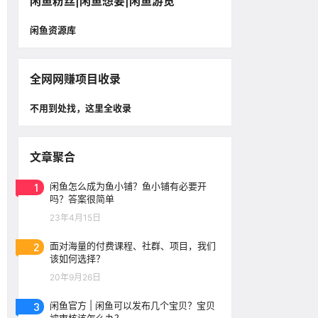
闲鱼粉丝|闲鱼想要|闲鱼游览
闲鱼资源库
全网网赚项目收录
不用到处找，这里全收录
文章聚合
1
闲鱼怎么成为鱼小铺？鱼小铺有必要开
吗？答案很简单
23年4月15日
2
面对海量的付费课程、社群、项目，我们
该如何选择？
20年9月26日
3
闲鱼官方 | 闲鱼可以发布几个宝贝？宝贝​