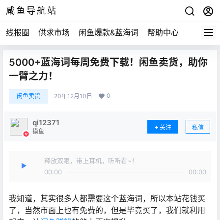
咸鱼导航站
线报圈
供求市场
闲鱼爆款&蓝海词
帮助中心
5000+蓝海词每周免费下载！闲鱼卖货，助你
一臂之力！
0
闲鱼卖货
20年12月10日
qi12371
关注
私信
摸鱼
释放双眼，带上耳机，听听看~！
00:00
00:00
我知道，其实很多人都需要这个蓝海词，所以本站花钱买
了，当然市面上也有免费的，但是毕竟买了，我们就利用