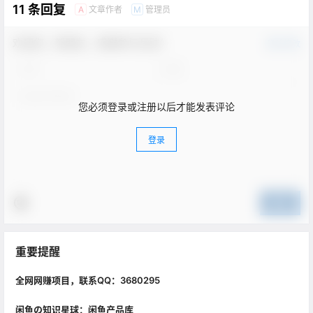
11 条回复
文章作者
管理员
A
M
欢迎您，新朋友，感谢参与互动！
确认修改
您必须登录或注册以后才能发表评论
登录
提交
重要提醒
全网网赚项目，联系QQ：3680295
闲鱼の知识星球：闲鱼产品库