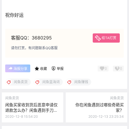
祝你好运
客服QQ：3680295
给TA打赏
请勿打赏，有问题联系QQ客服
0
0
海报分享
收藏
举报
闲鱼卖货
闲鱼蓝海词
闲鱼赚钱
闲鱼卖货
闲鱼卖货
闲鱼买家收到货后恶意申请仅
你在闲鱼遇到过哪些奇葩买
退款怎么办？闲鱼遇到手刀怎
家？
么办？闲鱼交易纠纷怎么解
2020-12-8 15:54:20
2020-12-13 23:25:34
决？