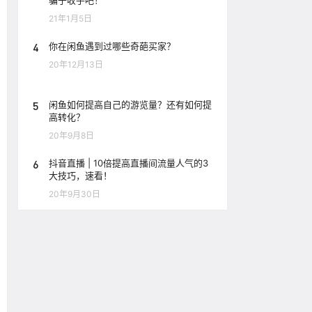
骗子收手吧！
21年1月5日
4
你在闲鱼遇到过哪些奇葩买家？
20年12月13日
5
闲鱼如何提高自己的游览量？还有如何提
高转化？
20年9月8日
6
抖音直播 | 10倍提高直播间流量人气的3
大技巧，速看！
20年9月30日