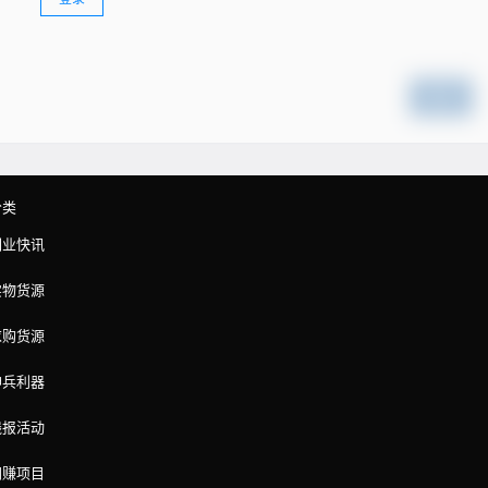
提交
分类
副业快讯
实物货源
求购货源
神兵利器
线报活动
网赚项目