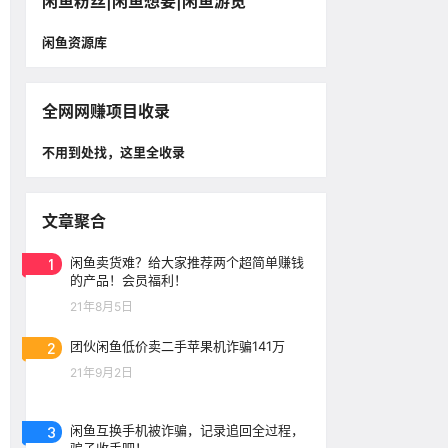
闲鱼粉丝|闲鱼想要|闲鱼游览
闲鱼资源库
全网网赚项目收录
不用到处找，这里全收录
文章聚合
1
闲鱼卖货难？给大家推荐两个超简单赚钱
的产品！会员福利！
21年8月5日
2
团伙闲鱼低价卖二手苹果机诈骗141万
21年9月2日
3
闲鱼互换手机被诈骗，记录追回全过程，