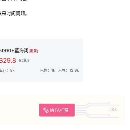
只是时间问题。
5000+蓝海词
[出售]
B29.8
B29.8
库存：9k
已售：1k
人气：12.8k
给TA打赏
共0人