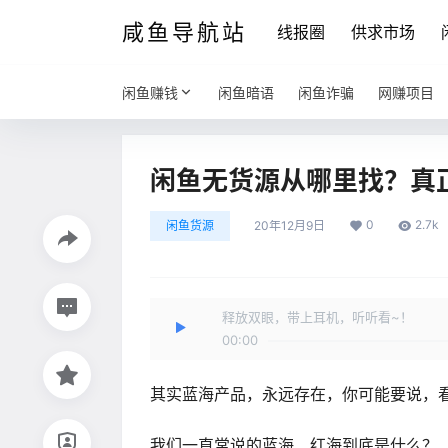
咸鱼导航站
线报圈
供求市场
闲鱼赚钱
闲鱼暗语
闲鱼诈骗
网赚项目
闲鱼无货源从哪里找？真
0
2.7k
闲鱼货源
20年12月9日
释放双眼，带上耳机，听听看~！
00:00
其实蓝海产品，永远存在，你可能要说，
我们一直常说的蓝海、红海到底是什么？