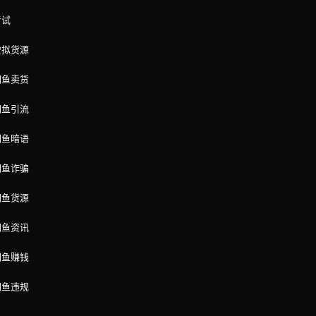
考试
虚拟货源
闲鱼卖货
闲鱼引流
闲鱼暗语
闲鱼诈骗
闲鱼货源
闲鱼资讯
闲鱼赚钱
闲鱼违规