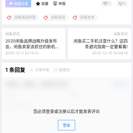
0
0
海报分享
收藏
举报
闲鱼商品供需
闲鱼官网
闲鱼技术
闲鱼资讯
闲鱼资讯
2020闲鱼品牌战略升级发布
闲鱼买二手机注意什么？这四
会，闲鱼卖家该抓住的新机
条避坑指南一定要看看!
会！
2020-12-2 23:15:01
2020-12-15 20:08:19
1 条回复
文章作者
管理员
A
M
欢迎您，新朋友，感谢参与互动！
确认修改
您必须登录或注册以后才能发表评论
登录