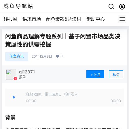
咸鱼导航站
线报圈
供求市场
闲鱼爆款&蓝海词
帮助中心
闲鱼商品理解专题系列｜基于闲置市场品类决
策属性的供需挖掘
0
闲鱼资讯
20年12月8日
qi12371
关注
私信
摸鱼
释放双眼，带上耳机，听听看~！
00:00
00:00
背景