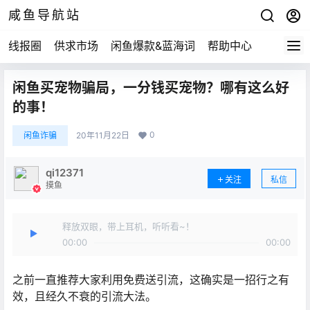
咸鱼导航站
线报圈
供求市场
闲鱼爆款&蓝海词
帮助中心
闲鱼买宠物骗局，一分钱买宠物？哪有这么好
的事！
0
闲鱼诈骗
20年11月22日
qi12371
关注
私信
摸鱼
释放双眼，带上耳机，听听看~！
00:00
00:00
之前一直推荐大家利用免费送引流，这确实是一招行之有
效，且经久不衰的引流大法。