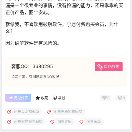
漏是一个很专业的事情，没有捡漏的能力，还是乖乖的买
正价产品，图个安心。
就像我，不喜欢用破解软件，宁愿付费购买会员，为什
么？
因为破解软件是有风险的。
客服QQ：3680295
给TA打赏
请勿打赏，有问题联系QQ客服
0
0
海报分享
收藏
举报
闲鱼买宠物骗局
闲鱼免费宠物骗局
闲鱼宠物领养骗局
闲鱼诈骗
闲鱼骗局