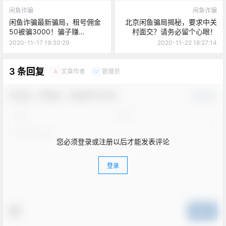
闲鱼诈骗
闲鱼诈骗
闲鱼诈骗最新骗局，租号佣金
北京闲鱼骗局揭秘，要求中关
50被骗3000！骗子赚
村面交？请务必留个心眼！
10000+！
2020-11-17 19:30:29
2020-11-22 18:27:14
3 条回复
文章作者
管理员
A
M
欢迎您，新朋友，感谢参与互动！
确认修改
您必须登录或注册以后才能发表评论
登录
提交