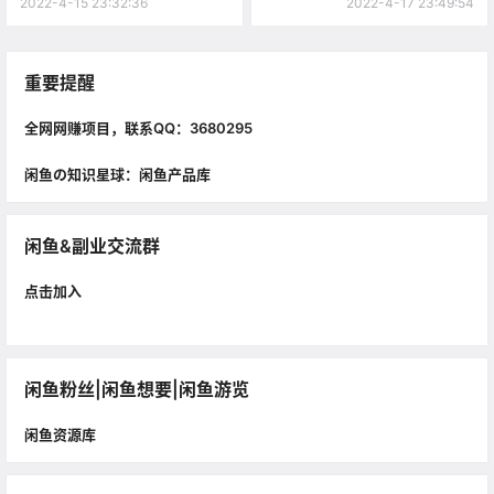
2022-4-15 23:32:36
2022-4-17 23:49:54
重要提醒
全网网赚项目，联系QQ：3680295
闲鱼の知识星球：闲鱼产品库
闲鱼&副业交流群
点击加入
闲鱼粉丝|闲鱼想要|闲鱼游览
闲鱼资源库