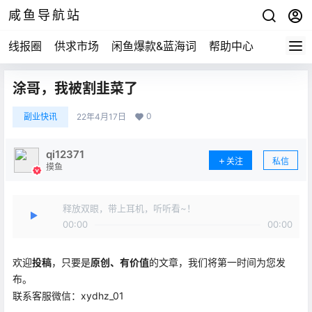
咸鱼导航站
线报圈
供求市场
闲鱼爆款&蓝海词
帮助中心
涂哥，我被割韭菜了
0
副业快讯
22年4月17日
qi12371
关注
私信
摸鱼
释放双眼，带上耳机，听听看~！
00:00
00:00
欢迎
投稿
，只要是
原创、有价值
的文章，我们将第一时间为您发
布。
联系客服微信：xydhz_01