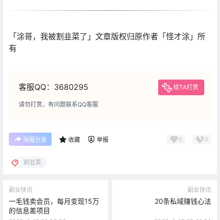
「涂哥，我被割韭菜了」文章版权归原作者「怪才涂」所
有
客服QQ：3680295
给TA打赏
请勿打赏，有问题联系QQ客服
0
0
海报分享
收藏
举报
割韭菜
副业快讯
副业快讯
一毛钱卖会员，每月变现15万
20条私域赚钱心法
的信息差项目