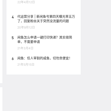
22年4月12日
4
代运营分享 | 新闲鱼号第四天曝光率五万
了，回复粉丝关于突然没流量的问题
20年9月12日
5
闲鱼怎么申请一键打印快递？其实很简
单，不需要申请
21年3月4日
6
闲鱼：任人宰割的咸鱼，切勿贪便宜！
21年5月15日