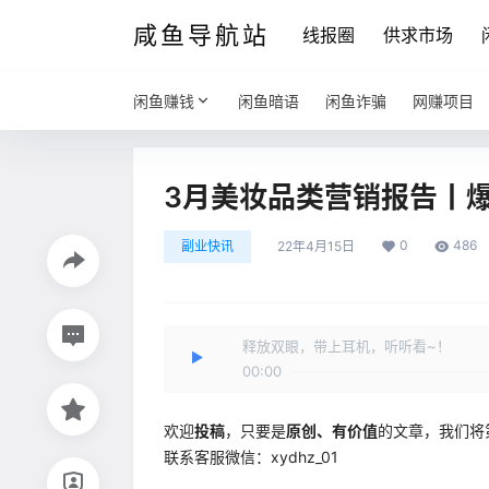
咸鱼导航站
线报圈
供求市场
闲鱼赚钱
闲鱼暗语
闲鱼诈骗
网赚项目
3月美妆品类营销报告丨
0
486
副业快讯
22年4月15日
释放双眼，带上耳机，听听看~！
00:00
欢迎
投稿
，只要是
原创、有价值
的文章，我们将
联系客服微信：xydhz_01