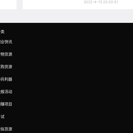
2022-4-15 23:30:31
分类
副业快讯
实物货源
求购货源
神兵利器
线报活动
网赚项目
考试
虚拟货源