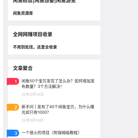
闲鱼粉丝|闲鱼想要|闲鱼游览
闲鱼资源库
全网网赚项目收录
不用到处找，这里全收录
文章聚合
1
闲鱼50个宝贝发完了怎么办？如何增加发
布数量？3个方法解决！
22年3月14日
2
新手问 | 发布了40个闲鱼宝贝，为什么曝
光却只有1000？
20年9月16日
3
一个很火的项目〈附保姆级教程〉