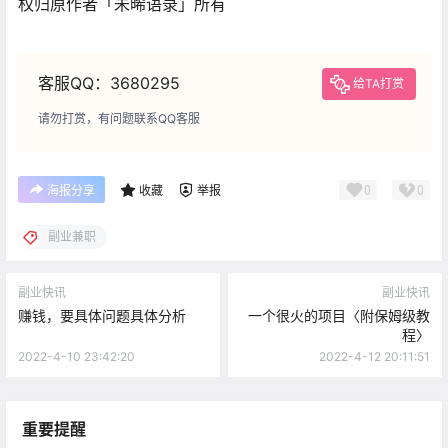
权归原作者「未晞语录」所有
客服QQ：3680295
给TA打赏
请勿打赏，有问题联系QQ客服
0
0
海报分享
收藏
举报
副业兼职
副业快讯
副业快讯
赚钱，要具体问题具体分析
一个很火的项目〈附保姆级教
程〉
2022-4-10 23:42:20
2022-4-12 20:11:51
重要提醒