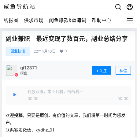
咸鱼导航站
线报圈
供求市场
闲鱼爆款&蓝海词
帮助中心
副业兼职｜最近变现了数百元，副业总结分享
0
副业快讯
22年4月10日
qi12371
关注
私信
摸鱼
释放双眼，带上耳机，听听看~！
00:00
00:00
欢迎
投稿
，只要是
原创、有价值
的文章，我们将第一时间为您发
布。
联系客服微信：xydhz_01