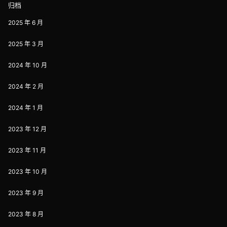
归档
2025 年 6 月
2025 年 3 月
2024 年 10 月
2024 年 2 月
2024 年 1 月
2023 年 12 月
2023 年 11 月
2023 年 10 月
2023 年 9 月
2023 年 8 月