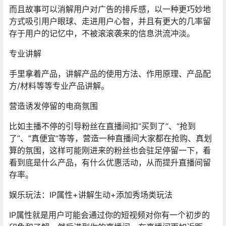
而且故事可以消解用户对广告的排斥感，以一种更巧妙地
方式吸引用户眼球、走进用户心智，并且有更大的几率留
存于用户的记忆中，不被滚滚袭来的信息洪流冲淡。
专业讲解
手里拿着产品，讲解产品的使用方法、作用原理、产品配
方/材料等等专业产品讲解。
营造诱发停留的电商氛围
比如主播不停的引导粉丝在直播间扣“买到了”、“抢到
了”、”真便宜”等等，营造一种直播间大家都在抢购、真划
算的氛围，这样可能刚进来的粉丝也会驻足停留一下，看
看到底是什么产品，有什么优惠活动，从而提升直播间留
存率。
娱乐玩法：IP属性+讲解生动+添加秀场类玩法
IP属性就是用户可能会通过你的短视频对你有一个初步的