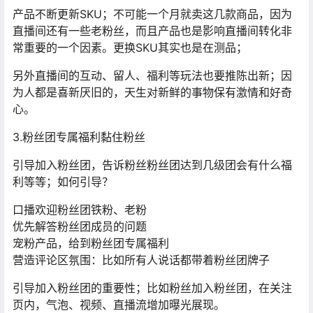
产品不断更新SKU；不可能一个月就卖这几款商品，因为
直播间还有一些老粉丝，而且产品也是影响直播间转化非
常重要的一个因素。更换SKU其实也是在测品；
另外直播间的互动、留人、福利等玩法也要推陈出新；因
为人都是喜新厌旧的，天生对新鲜的事物保有激情和好奇
心。
3.粉丝团专属福利黏住粉丝
引导加入粉丝团，告诉粉丝粉丝团达到几级团会有什么福
利等等；如何引导？
口播欢迎粉丝团铁粉、老粉
优先解答粉丝团成员的问题
宠粉产品，给到粉丝团专属福利
营造评论区氛围：比如所有人说话都带着粉丝团牌子
引导加入粉丝团的重要性；比如粉丝加入粉丝团，在关注
页内，气泡、视频、直播流增加曝光展现。