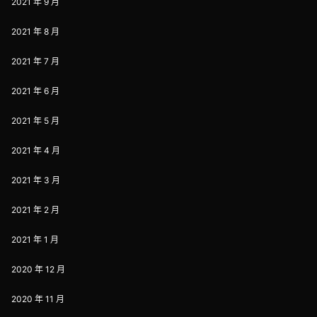
2021 年 9 月
2021 年 8 月
2021 年 7 月
2021 年 6 月
2021 年 5 月
2021 年 4 月
2021 年 3 月
2021 年 2 月
2021 年 1 月
2020 年 12 月
2020 年 11 月