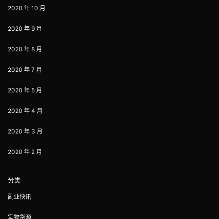
2020 年 10 月
2020 年 9 月
2020 年 8 月
2020 年 7 月
2020 年 5 月
2020 年 4 月
2020 年 3 月
2020 年 2 月
分类
副业快讯
实物货源