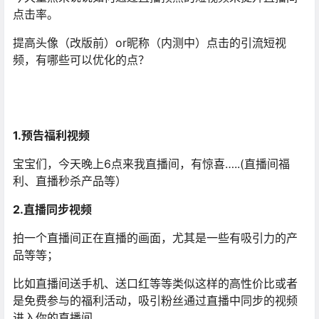
点击率。
提高头像（改版前）or昵称（内测中）点击的引流短视
频，有哪些可以优化的点？
1.预告福利视频
宝宝们，今天晚上6点来我直播间，有惊喜…..(直播间福
利、直播秒杀产品等）
2.直播同步视频
拍一个直播间正在直播的画面，尤其是一些有吸引力的产
品等等；
比如直播间送手机、送口红等等类似这样的高性价比或者
是免费参与的福利活动，吸引粉丝通过直播中同步的视频
进入你的直播间。