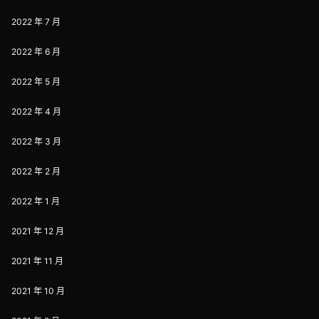
2022 年 7 月
2022 年 6 月
2022 年 5 月
2022 年 4 月
2022 年 3 月
2022 年 2 月
2022 年 1 月
2021 年 12 月
2021 年 11 月
2021 年 10 月