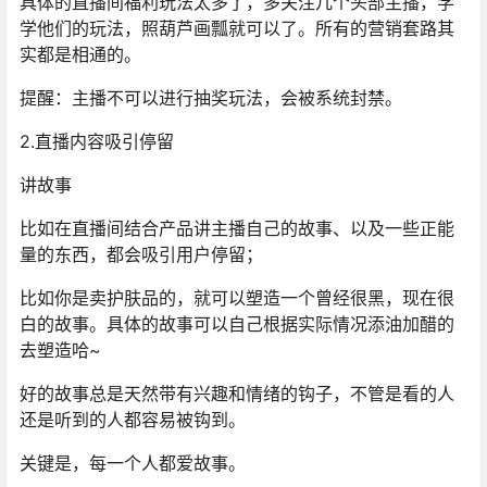
具体的直播间福利玩法太多了，多关注几个头部主播，学
学他们的玩法，照葫芦画瓢就可以了。所有的营销套路其
实都是相通的。
提醒：主播不可以进行抽奖玩法，会被系统封禁。
2.直播内容吸引停留
讲故事
比如在直播间结合产品讲主播自己的故事、以及一些正能
量的东西，都会吸引用户停留；
比如你是卖护肤品的，就可以塑造一个曾经很黑，现在很
白的故事。具体的故事可以自己根据实际情况添油加醋的
去塑造哈~
好的故事总是天然带有兴趣和情绪的钩子，不管是看的人
还是听到的人都容易被钩到。
关键是，每一个人都爱故事。