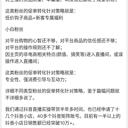
这类粉丝的促单转化针对策略就是：
低价钩子商品+新客专属福利
小白粉丝
对平台购物的心智还不够，对平台商品的信任感还不够；
对平台的操作规则还不了解；
因主页的非电商相关特点(颜值、搞笑等)进入直播间，或误
操作进入直播间；
这类粉丝的促单转化针对策略就是：
专业性、强消费引导与互动力；
详细不同类型粉丝的促单转化针对策略，鉴于篇幅问题就
不详细多说了。
我们通过抖音直播实操带货半年多时间，也已经申请了十
几个抖音小店，40多个抖音矩阵账号。目前有一半以上的
抖音小店日销售额已经突破10万+。