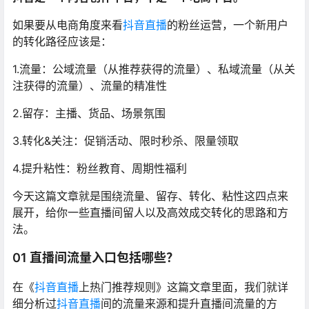
如果要从电商角度来看
抖音直播
的粉丝运营，一个新用户
的转化路径应该是：
1.流量：公域流量（从推荐获得的流量）、私域流量（从关
注获得的流量）、流量的精准性
2.留存：主播、货品、场景氛围
3.转化&关注：促销活动、限时秒杀、限量领取
4.提升粘性：粉丝教育、周期性福利
今天这篇文章就是围绕流量、留存、转化、粘性这四点来
展开，给你一些直播间留人以及高效成交转化的思路和方
法。
01 直播间流量入口包括哪些？
在《
抖音直播
上热门推荐规则》这篇文章里面，我们就详
细分析过
抖音直播
间的流量来源和提升直播间流量的方