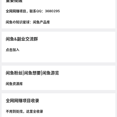
重要提醒
全网网赚项目，联系QQ：3680295
闲鱼の知识星球：闲鱼产品库
闲鱼&副业交流群
点击加入
闲鱼粉丝|闲鱼想要|闲鱼游览
闲鱼资源库
全网网赚项目收录
不用到处找，这里全收录