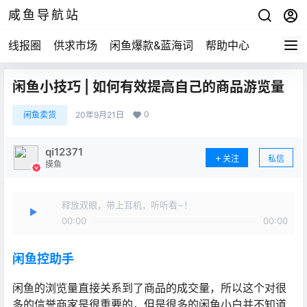
咸鱼导航站
线报圈
供求市场
闲鱼爆款&蓝海词
帮助中心
闲鱼小技巧 | 如何有效提高自己的商品游览量
0
闲鱼卖货
20年9月21日
qi12371
关注
私信
摸鱼
释放双眼，带上耳机，听听看~！
00:00
00:00
闲鱼控助手
闲鱼的浏览量直接关系到了商品的成交量，所以这个对很
多的信誉商家是很重要的，但是很多的闲鱼小白并不知道