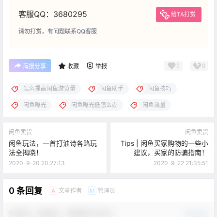
客服QQ：3680295
给TA打赏
请勿打赏，有问题联系QQ客服
0
0
海报分享
收藏
举报
怎么提高闲鱼游览量
闲鱼助手
闲鱼技巧
闲鱼曝光
闲鱼曝光低怎么办
闲鱼流量
闲鱼卖货
闲鱼卖货
闲鱼玩法，一首打油诗各路玩
Tips | 闲鱼买家购物的一些小
法全揭晓！
建议，买家的防骗指南！
2020-9-20 20:27:13
2020-9-22 21:35:51
0 条回复
文章作者
管理员
A
M
欢迎您，新朋友，感谢参与互动！
确认修改