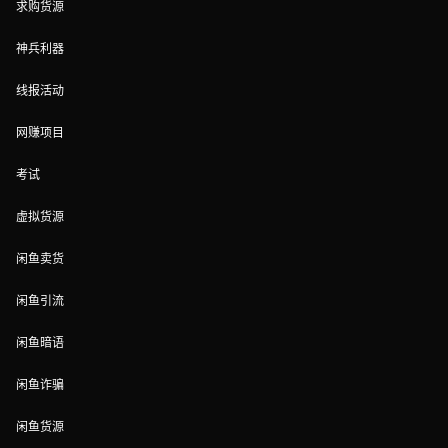
求购货源
神兵利器
线报活动
网赚项目
考试
虚拟货源
闲鱼卖货
闲鱼引流
闲鱼暗语
闲鱼诈骗
闲鱼货源