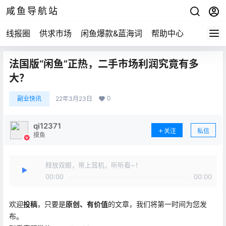
咸鱼导航站
线报圈
供求市场
闲鱼爆款&蓝海词
帮助中心
法国版“闲鱼”正热，二手市场利润究竟有多
大？
0
副业快讯
22年3月23日
qi12371
关注
私信
摸鱼
释放双眼，带上耳机，听听看~！
00:00
00:00
欢迎
投稿
，只要是
原创、有价值
的文章，我们将第一时间为您发
布。