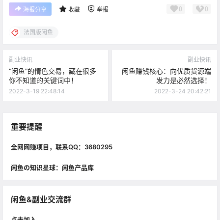
0
0
海报分享
收藏
举报
法国版闲鱼
副业快讯
副业快讯
“闲鱼”的情色交易，藏在很多
闲鱼赚钱核心：向优质货源端
你不知道的关键词中！
发力是必然选择！
2022-3-19 22:48:14
2022-3-24 20:42:21
重要提醒
全网网赚项目，联系QQ：3680295
闲鱼の知识星球：闲鱼产品库
闲鱼&副业交流群
点击加入