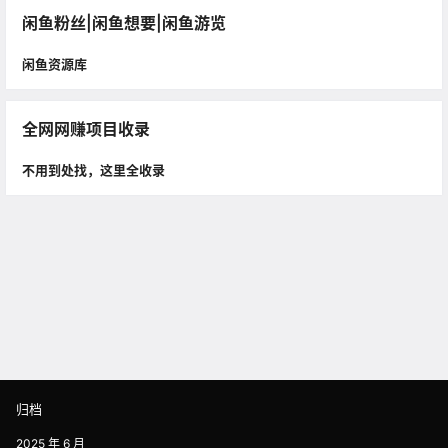
闲鱼粉丝|闲鱼想要|闲鱼游览
闲鱼资源库
全网网赚项目收录
不用到处找，这里全收录
归档
2025 年 6 月