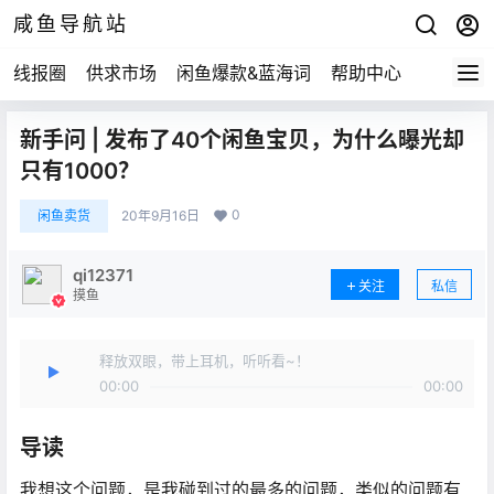
咸鱼导航站
线报圈
供求市场
闲鱼爆款&蓝海词
帮助中心
新手问 | 发布了40个闲鱼宝贝，为什么曝光却
只有1000？
0
闲鱼卖货
20年9月16日
qi12371
关注
私信
摸鱼
释放双眼，带上耳机，听听看~！
00:00
00:00
导读
我想这个问题，是我碰到过的最多的问题，类似的问题有