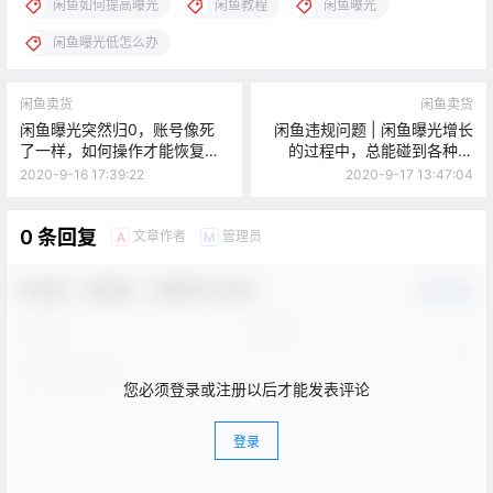
闲鱼如何提高曝光
闲鱼教程
闲鱼曝光
闲鱼曝光低怎么办
闲鱼卖货
闲鱼卖货
闲鱼曝光突然归0，账号像死
闲鱼违规问题 | 闲鱼曝光增长
了一样，如何操作才能恢复流
的过程中，总能碰到各种违
量？
规，怎么办?
2020-9-16 17:39:22
2020-9-17 13:47:04
0 条回复
文章作者
管理员
A
M
欢迎您，新朋友，感谢参与互动！
确认修改
您必须登录或注册以后才能发表评论
登录