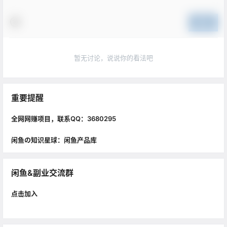
提交
暂无讨论，说说你的看法吧
重要提醒
全网网赚项目，联系QQ：3680295
闲鱼の知识星球：闲鱼产品库
闲鱼&副业交流群
点击加入