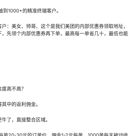
到1000+的精准终端客户。
客户：美女、帅哥、这个是我们美团的内部优惠券领取地址，
下，先领个内部优惠券再下单，最高每一单省几十，最低也能
信度高不高？
得其中的返利佣金。
更牛了，直接整合区域。
单20-30元的订单价，佣金1-2元每单，1000单每天被动收