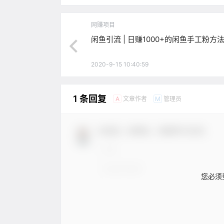
网赚项目
闲鱼引流 | 日赚1000+的闲鱼手工粉方
2020-9-15 10:40:59
1 条回复
文章作者
管理员
A
M
欢迎您，新朋友，感谢参与互动！
您必须