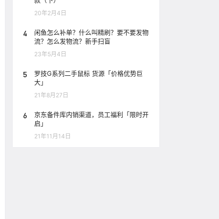
款（下）
20年2月4日
4
闲鱼怎么补单？什么叫精刷？要不要发物
流？怎么发物流？新手扫盲
23年5月4日
5
罗技G系列二手鼠标 货源「价格优势巨
大」
21年8月27日
6
京东备件库内销渠道，员工福利「限时开
启」
21年11月14日