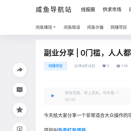
咸鱼导航站
线报圈
供求市场
闲鱼赚钱
闲鱼暗语
闲鱼诈骗
网赚项目
副业分享 | 0门槛，人
0
1.3k
网赚项目
20年9月16日
释放双眼，带上耳机，听听看~！
00:00
今天给大家分享一个非常适合大众操作的
项目叫
外卖红包项目
。