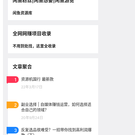
闲鱼粉丝|闲鱼想要|闲鱼游览
闲鱼资源库
全网网赚项目收录
不用到处找，这里全收录
文章聚合
1
资源机国行 最新款
22年3月17日
2
副业选择 | 自媒体赚钱运营，如何选择适
合自己的领域？
20年9月24日
3
反复选品很难受？一招带你找到高利润爆