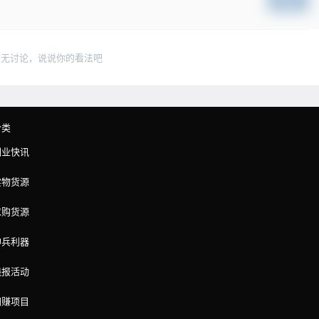
提交
暂无讨论，说说你的看法吧
分类
副业快讯
实物货源
求购货源
神兵利器
线报活动
网赚项目