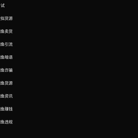
考试
虚拟货源
闲鱼卖货
闲鱼引流
闲鱼暗语
闲鱼诈骗
闲鱼货源
闲鱼资讯
闲鱼赚钱
闲鱼违规