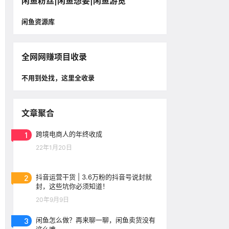
闲鱼粉丝|闲鱼想要|闲鱼游览
闲鱼资源库
全网网赚项目收录
不用到处找，这里全收录
文章聚合
1
跨境电商人的年终收成
22年1月20日
2
抖音运营干货 | 3.6万粉的抖音号说封就
封，这些坑你必须知道！
20年9月9日
3
闲鱼怎么做？再来聊一聊，闲鱼卖货没有