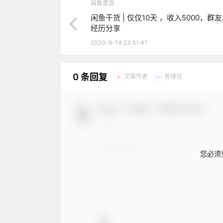
闲鱼卖货
闲鱼干货 | 仅仅10天 ，收入5000，群
经历分享
2020-9-14 23:51:41
0 条回复
文章作者
管理员
A
M
欢迎您，新朋友，感谢参与互动！
您必须