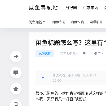
咸鱼导航站
线报圈
供求市场
闲鱼赚钱
闲鱼暗语
闲鱼诈骗
网赚项目
闲鱼标题怎么写？这里有
0
2.1k
闲鱼卖货
20年9月15日
释放双眼，带上耳机，听听看~！
00:00
很多玩闲鱼的小伙伴肯定都面临过这样的
么我一天只有几十几百的曝光？