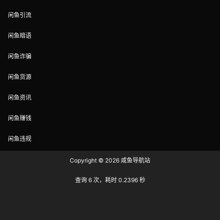
闲鱼引流
闲鱼暗语
闲鱼诈骗
闲鱼货源
闲鱼资讯
闲鱼赚钱
闲鱼违规
Copyright © 2026
咸鱼导航站
查询 6 次，耗时 0.2396 秒