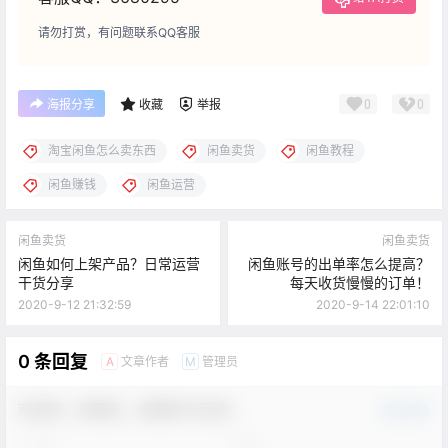
请勿打赏，有问题联系QQ客服
0
0
海报分享
收藏
举报
淘宝闲鱼怎么卖东西
闲鱼卖货
闲鱼教程
闲鱼赚钱
闲鱼运营
闲鱼卖货
闲鱼卖货
闲鱼如何上架产品？日常运营
闲鱼账号的出单率怎么提高？
干货分享
每天收货慢慢的订单！
2020-9-12 21:32:59
2020-9-14 22:01:10
0 条回复
文章作者
管理员
A
M
欢迎您，新朋友，感谢参与互动！
确认修改