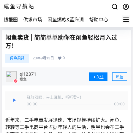
咸鱼导航站
线报圈
供求市场
闲鱼爆款&蓝海词
帮助中心
闲鱼卖货 | 简简单单助你在闲鱼轻松月入过
万！
0
闲鱼卖货
20年9月13日
qi12371
关注
私信
摸鱼
释放双眼，带上耳机，听听看~！
00:00
00:00
近年来，二手电商发展迅速，市场规模持续扩大。闲鱼、
转转等二手电商平台占据年轻人的生活，明星也会在二手