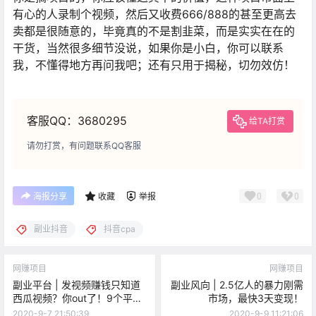
有心的人录制个视频，然后又收费666/888的甚至更高去
卖都是很随意的，毕竟真的不是割韭菜，而是实实在在的
干货，当然很多细节没说，如果你是小白，你可以联系
我，不懂得地方再问我吧；还有只用于揭秘，切勿效仿！
客服QQ：3680295
给TA打赏
请勿打赏，有问题联系QQ客服
0
0
海报分享
收藏
举报
副业抖音
抖音cpa
网赚项目
网赚项目
副业平台 | 发视频赚钱只知道
副业风向 | 2.5亿人的暴力刚需
西瓜视频？你out了！9个平台
市场，最快3天变现！
送给你！
2020-9-7 21:50:39
2020-9-9 11:21:06