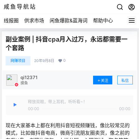
咸鱼导航站
线报圈
供求市场
闲鱼爆款&蓝海词
帮助中心
副业案例 | 抖音cpa月入过万，永远都需要一
个套路
0
网赚项目
20年9月8日
qi12371
关注
私信
摸鱼
释放双眼，带上耳机，听听看~！
00:00
00:00
现在大家基本上都在利用抖音短视频赚钱，像比较常见的
模式，比如做抖音电商，微商引流朋友圈卖货，像之前的