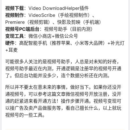
视频下载
：Video DownloadHelper插件
视频制作
：VideoScribe（手绘视频制作）、
Premiere（视频剪辑）、快影及剪映（手机端）
视频号PC端后台
：视频号助手（目前内测）
变现工具
：微信小商店+微信公众号
硬件
：高配智能手机（推荐苹果、小米等大品牌）+补光灯
+耳麦
可能很多人关注的是视频号助手，人总是对未知的好奇，
视频号助手最近在内测，开通逻辑是注册早的视频号开通
了。但后台功能并没多少，连个数据分析还在内测。
所以并不要太在意未来的事情，做好当下。如果你还没开
通视频号，可以参考这篇文章微信视频号开放注册，没开
通的赶紧进来看开通方法！操作步骤开通。视频号变现可
以接广告及卖产品做服务等，看自己擅长什么，以上就玩
视频号的一些工具。