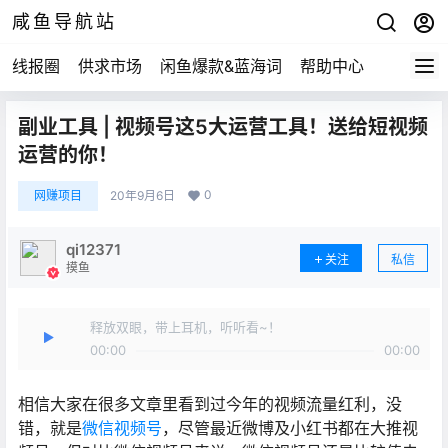
咸鱼导航站
线报圈
供求市场
闲鱼爆款&蓝海词
帮助中心
副业工具 | 视频号这5大运营工具！送给短视频
运营的你！
0
网赚项目
20年9月6日
qi12371
关注
私信
摸鱼
释放双眼，带上耳机，听听看~！
00:00
00:00
相信大家在很多文章里看到过今年的视频流量红利，没
错，就是
微信视频号
，尽管最近微博及小红书都在大推视