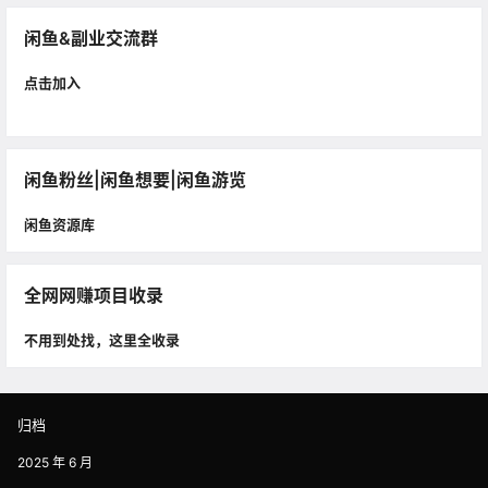
闲鱼&副业交流群
点击加入
闲鱼粉丝|闲鱼想要|闲鱼游览
闲鱼资源库
全网网赚项目收录
不用到处找，这里全收录
归档
2025 年 6 月