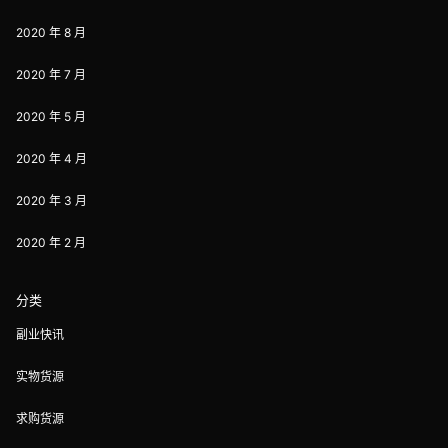
2020 年 8 月
2020 年 7 月
2020 年 5 月
2020 年 4 月
2020 年 3 月
2020 年 2 月
分类
副业快讯
实物货源
求购货源