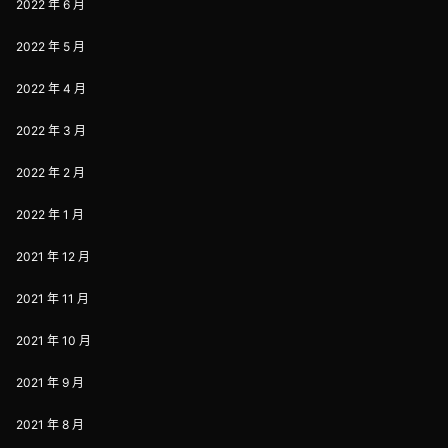
2022 年 6 月
2022 年 5 月
2022 年 4 月
2022 年 3 月
2022 年 2 月
2022 年 1 月
2021 年 12 月
2021 年 11 月
2021 年 10 月
2021 年 9 月
2021 年 8 月