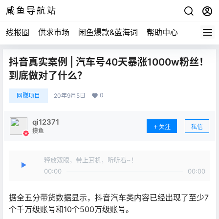
咸鱼导航站
线报圈
供求市场
闲鱼爆款&蓝海词
帮助中心
抖音真实案例 | 汽车号40天暴涨1000w粉丝！
到底做对了什么？
0
网赚项目
20年9月5日
qi12371
关注
私信
摸鱼
释放双眼，带上耳机，听听看~！
00:00
00:00
据全五分带货数据显示，抖音汽车类内容已经出现了至少7
个千万级账号和10个500万级账号。