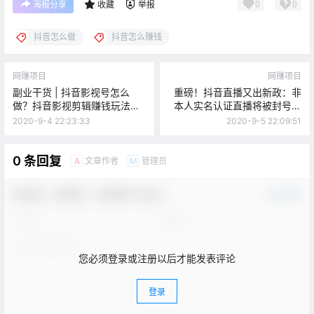
0
0
海报分享
收藏
举报
抖音怎么做
抖音怎么赚钱
网赚项目
网赚项目
副业干货 | 抖音影视号怎么
重磅！抖音直播又出新政：非
做？抖音影视剪辑赚钱玩法拆
本人实名认证直播将被封号、
解
个体户无法入驻小店?
2020-9-4 22:23:33
2020-9-5 22:09:51
0 条回复
文章作者
管理员
A
M
欢迎您，新朋友，感谢参与互动！
确认修改
您必须登录或注册以后才能发表评论
登录