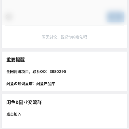
提交
暂无讨论，说说你的看法吧
重要提醒
全网网赚项目，联系QQ：3680295
闲鱼の知识星球：闲鱼产品库
闲鱼&副业交流群
点击加入