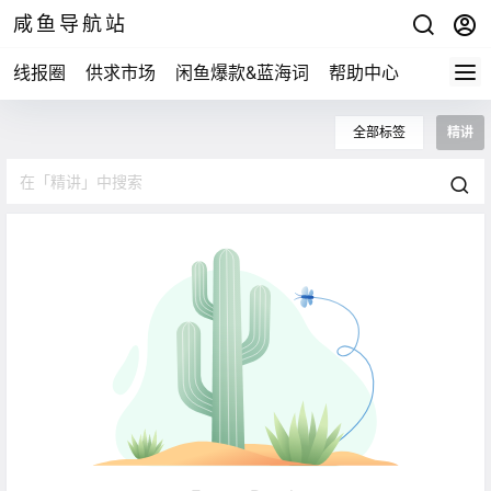
咸鱼导航站
线报圈
供求市场
闲鱼爆款&蓝海词
帮助中心
全部标签
精讲