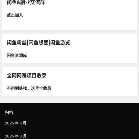
闲鱼&副业交流群
点击加入
闲鱼粉丝|闲鱼想要|闲鱼游览
闲鱼资源库
全网网赚项目收录
不用到处找，这里全收录
归档
2025 年 6 月
2025 年 3 月