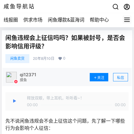
咸鱼导航站
线报圈
供求市场
闲鱼爆款&蓝海词
帮助中心
闲鱼违规会上征信吗吗？如果被封号，是否会
影响信用评级？
0
闲鱼卖货
20年8月10日
qi12371
关注
私信
摸鱼
释放双眼，带上耳机，听听看~！
00:00
00:00
先不说闲鱼违规会不会上征信这个问题，先了解一下哪些
行为会影响个人征信：