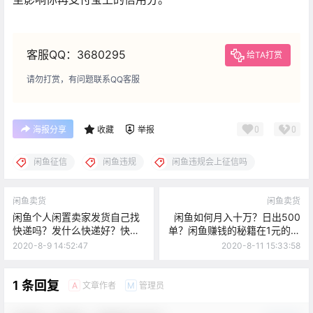
客服QQ：3680295
给TA打赏
请勿打赏，有问题联系QQ客服
0
0
海报分享
收藏
举报
闲鱼征信
闲鱼违规
闲鱼违规会上征信吗
闲鱼卖货
闲鱼卖货
闲鱼个人闲置卖家发货自己找
闲鱼如何月入十万？日出500
快递吗？发什么快递好？快递
单？闲鱼赚钱的秘籍在1元的利
费怎么收费？
润里！
2020-8-9 14:52:47
2020-8-11 15:33:58
1 条回复
文章作者
管理员
A
M