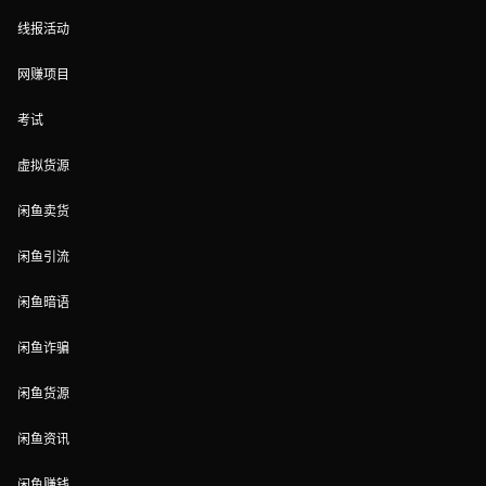
线报活动
网赚项目
考试
虚拟货源
闲鱼卖货
闲鱼引流
闲鱼暗语
闲鱼诈骗
闲鱼货源
闲鱼资讯
闲鱼赚钱