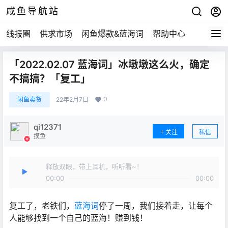
咸鱼导航站
线报圈
供求市场
闲鱼爆款&蓝海词
帮助中心
「2022.02.07 蓝海词」冰墩墩这么火，确定
不搞搞？「复工」
0
闲鱼卖货
22年2月7日
qi12371
关注
私信
摸鱼
释放双眼，带上耳机，听听看~！
00:00
00:00
复工了，老铁们，
蓝海词
停了一周，我们接着走，让每个
人能够找到一个自己的蓝海！赚到钱！