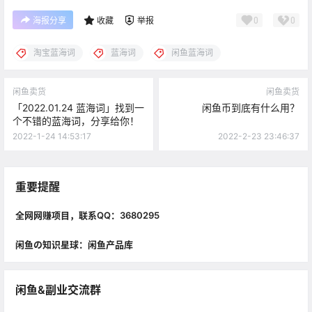
0
0
海报分享
收藏
举报
淘宝蓝海词
蓝海词
闲鱼蓝海词
闲鱼卖货
闲鱼卖货
「2022.01.24 蓝海词」找到一
闲鱼币到底有什么用？
个不错的蓝海词，分享给你！
2022-1-24 14:53:17
2022-2-23 23:46:37
重要提醒
全网网赚项目，联系QQ：3680295
闲鱼の知识星球：闲鱼产品库
闲鱼&副业交流群