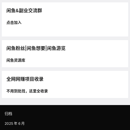
闲鱼&副业交流群
点击加入
闲鱼粉丝|闲鱼想要|闲鱼游览
闲鱼资源库
全网网赚项目收录
不用到处找，这里全收录
归档
2025 年 6 月