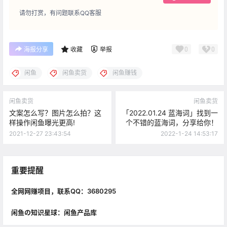
请勿打赏，有问题联系QQ客服
0
0
海报分享
收藏
举报
闲鱼
闲鱼卖货
闲鱼赚钱
闲鱼卖货
闲鱼卖货
文案怎么写？图片怎么拍？这
「2022.01.24 蓝海词」找到一
样操作闲鱼曝光更高!
个不错的蓝海词，分享给你！
2021-12-27 23:43:54
2022-1-24 14:53:17
重要提醒
全网网赚项目，联系QQ：3680295
闲鱼の知识星球：闲鱼产品库