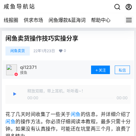
咸鱼导航站
线报圈
供求市场
闲鱼爆款&蓝海词
帮助中心
闲鱼卖货操作技巧实操分享
0
闲鱼卖货
22年1月23日
qi12371
关注
私信
摸鱼
释放双眼，带上耳机，听听看~！
00:00
00:00
花了几天时间收集了一些关于
闲鱼
的信息，并详细介绍了
闲鱼
的操作方法。你必须仔细阅读本教程，最多只需十分
钟。如果没有认真操作，可能还在坑里两三个月，浪费了