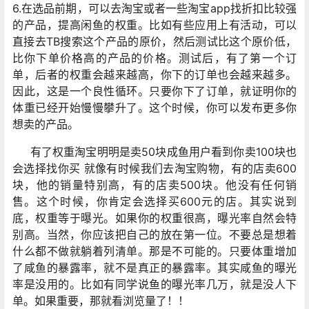
6.在选品前期，可以去淘宝或者一些淘宝app找折扣比较强
的产品，提高闲鱼的权重。比如有些应用上有活动，可以
直接去TB搜索这个产品的原价，然后测试比这个原价低，
比你下单价格高的产品的价格。测试后，有了第一个订
单，后者的权重会越来越高，你下的订单也会越来越多。
因此，这是一个良性循环。只要你下了订单，就证明你的
体重已经开始慢慢攀升了。这个时候，你可以发布更多你
想卖的产品。
有了权重淘宝明明是卖50块成鱼用户看到你卖100块也
会选择找你买 就像有时候我们去淘宝购物，有的店卖600
块，他的销量特别高，有的店卖500块。他没有任何销
售。这个时候，你肯定会选择买600元的店。其实说到
底，权重等于曝光。如果你的权重很高，曝光率自然会特
别高。当然，你应该把自己的放在第一位。不要总是想着
什么都不做就躺着列清单。那是不可能的。只要体重增加
了咸鱼的暴露率，就不是真正的暴露率。其实咸鱼的曝光
率是没用的。比如有同学说鱼的曝光率几万，就是没人下
单。如果重要，那就看浏览量了！！