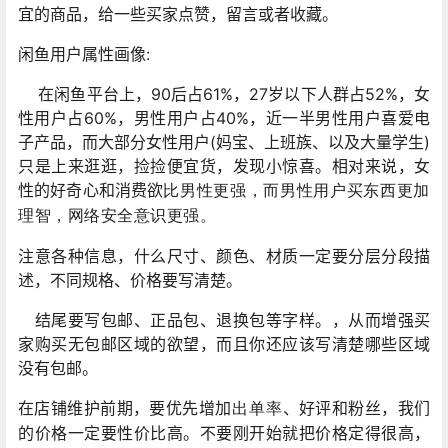
宜的商品，给一些买家点赞，留言或者收藏。
闲鱼用户属性画像:
在闲鱼平台上，90后占61%，27岁以下人群占52%，女
性用户占60%，男性用户占40%，近一半男性用户喜爱电
子产品，而大部分女性用户(妈宝、上班族、以及大量学生)
只是上来逛逛，捡捡便宜货，发现小惊喜。相对来说，女
性的好奇心和消费欲
比男性更强，而男性用户买东西更加
理智，网络安全意识更强。
注意各种信息，什么尺寸、颜色、材质一定要分层分段描
述，不同规格、价格要写清楚。
结尾要写包邮、正品包、退换包等字样。，从而增强买
家购买无包邮区域的欲望，而且你还应该写清楚哪些区域
没有包邮。
在店铺维护前期，要优先增加
、好评和粉丝，我们
出单率
的价格一定要性价比高。不要刚开始就把价格定得很高，