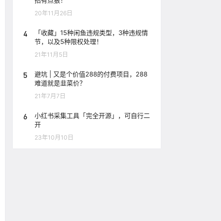
招有点狠！
20年11月26日
4
「收藏」15种闲鱼违规类型，3种违规情
节，以及5种限权处理！
21年11月5日
5
避坑 | 又是个价值288的付费项目，288
难道就是韭菜价？
21年7月7日
6
小红书采集工具「完全开源」，可自行二
开
23年10月10日