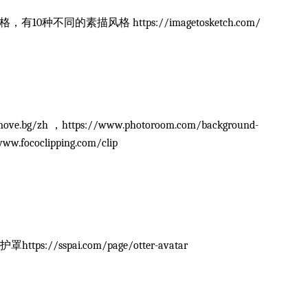
不同的素描风格 https://imagetosketch.com/
/zh ，https://www.photoroom.com/background-
ococlipping.com/clip
sspai.com/page/otter-avatar