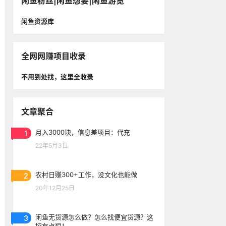
闲鱼粉丝|闲鱼想要|闲鱼游览
闲鱼资源库
全网网赚项目收录
不用到处找，这里全收录
文章聚合
1
月入3000块，信息差项目：代充
22年5月3日
2
农村日赚300+工作，没文化也能做
20年12月25日
3
闲鱼无货源怎么做？怎么找便宜货源？这