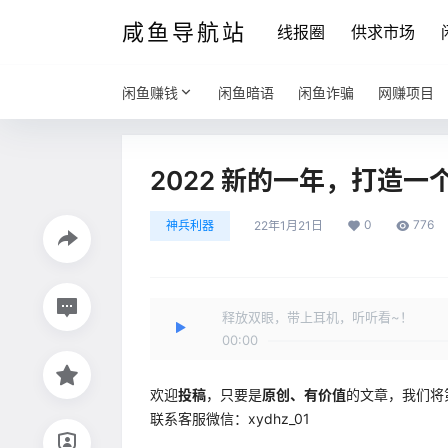
咸鱼导航站
线报圈
供求市场
闲鱼赚钱
闲鱼暗语
闲鱼诈骗
网赚项目
2022 新的一年，打造
0
776
神兵利器
22年1月21日
释放双眼，带上耳机，听听看~！
00:00
欢迎
投稿
，只要是
原创、有价值
的文章，我们将
联系客服微信：xydhz_01