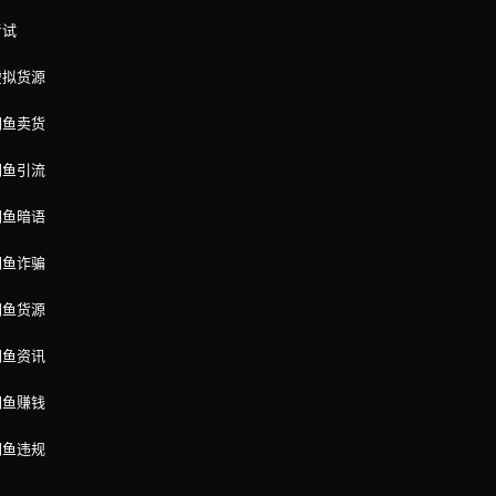
考试
虚拟货源
闲鱼卖货
闲鱼引流
闲鱼暗语
闲鱼诈骗
闲鱼货源
闲鱼资讯
闲鱼赚钱
闲鱼违规