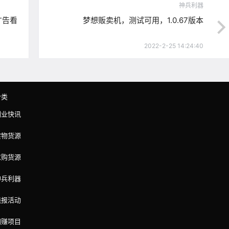
神兵利器
广告看
梦想贩卖机，测试可用，1.0.67版本
2022-2-25 14:24:40
分类
副业快讯
实物货源
求购货源
神兵利器
线报活动
网赚项目