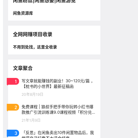
闲鱼粉丝|闲鱼想要|闲鱼游览
闲鱼资源库
全网网赚项目收录
不用到处找，这里全收录
文章聚合
1
写文章就能赚钱的副业！30~120元/篇 ，
【枕书的小世界】最新征稿函
20年8月19日
2
免费课程 | 狼叔手把手带你玩转小红书爆
款推广引流训练课9.0课程视频「积分兑
换」
21年1月9日
3
「反思」在闲鱼卖出10件闲置物品后，我