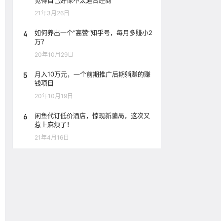
觉得自己好像不太适合经商
21年3月26日
4
如何养出一个“高赞”知乎号，每月多赚小2
万？
20年10月29日
5
月入10万元，一个前期推广后期躺赚的赚
钱项目
20年10月19日
6
闲鱼代订低价酒店，惊现新骗局，这次又
惹上麻烦了！
21年4月16日