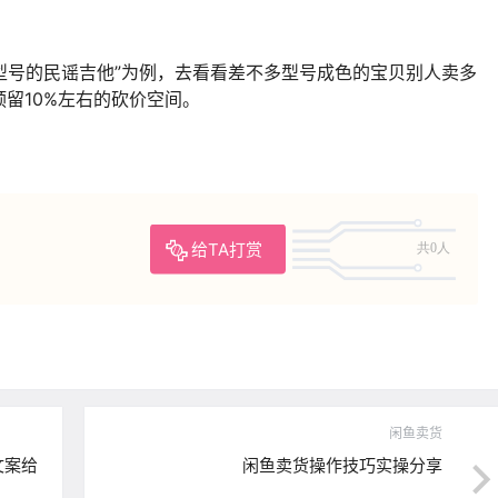
0型号的民谣吉他”为例，去看看差不多型号成色的宝贝别人卖多
留10%左右的砍价空间。
给TA打赏
共0人
闲鱼卖货
文案给
闲鱼卖货操作技巧实操分享