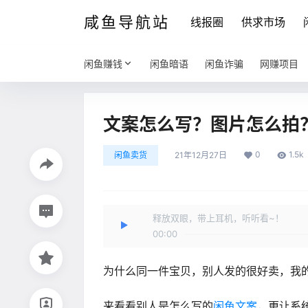
咸鱼导航站
线报圈
供求市场
闲鱼赚钱
闲鱼暗语
闲鱼诈骗
网赚项目
文案怎么写？图片怎么拍
0
1.5k
闲鱼卖货
21年12月27日
释放双眼，带上耳机，听听看~！
00:00
为什么同一件宝贝，别人发的很好卖，我
来看看别人是怎么写的
闲鱼文案
，更让系