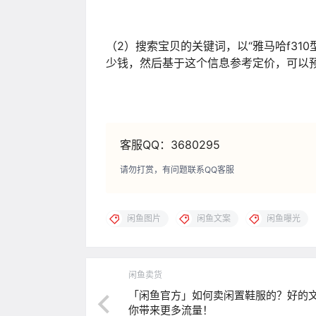
（2）搜索宝贝的关键词，以“雅马哈f31
少钱，然后基于这个信息参考定价，可以预
客服QQ：3680295
请勿打赏，有问题联系QQ客服
闲鱼图片
闲鱼文案
闲鱼曝光
闲鱼卖货
「闲鱼官方」如何卖闲置鞋服的？好的
你带来更多流量！