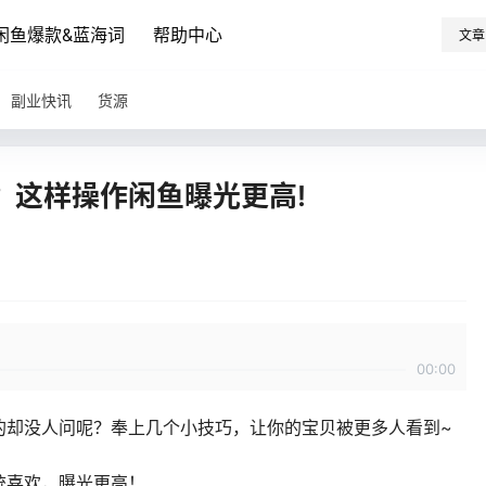
闲鱼爆款&蓝海词
帮助中心
文章
副业快讯
货源
？这样操作闲鱼曝光更高!
00:00
的却没人问呢？奉上几个小技巧，让你的宝贝被更多人看到~
统喜欢，曝光更高！