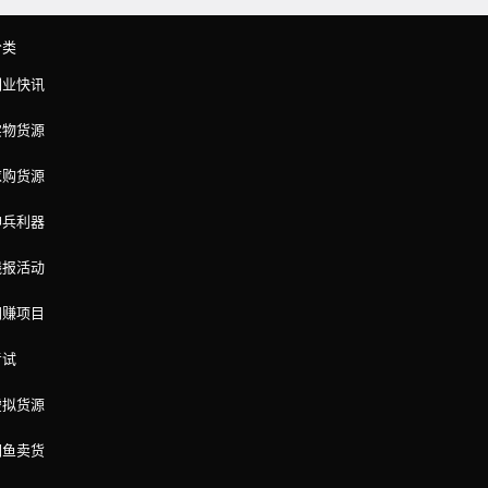
分类
副业快讯
实物货源
求购货源
神兵利器
线报活动
网赚项目
考试
虚拟货源
闲鱼卖货