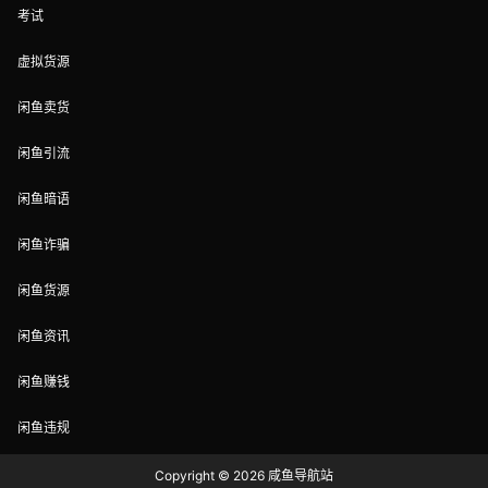
考试
虚拟货源
闲鱼卖货
闲鱼引流
闲鱼暗语
闲鱼诈骗
闲鱼货源
闲鱼资讯
闲鱼赚钱
闲鱼违规
Copyright © 2026
咸鱼导航站