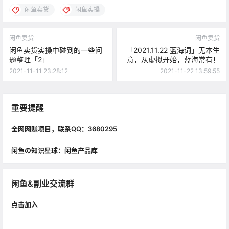
闲鱼卖货
闲鱼实操
闲鱼卖货
闲鱼卖货
闲鱼卖货实操中碰到的一些问
「2021.11.22 蓝海词」无本生
题整理「2」
意，从虚拟开始，蓝海常有！
2021-11-11 23:28:12
2021-11-22 13:59:55
重要提醒
全网网赚项目，联系QQ：3680295
闲鱼の知识星球：闲鱼产品库
闲鱼&副业交流群
点击加入