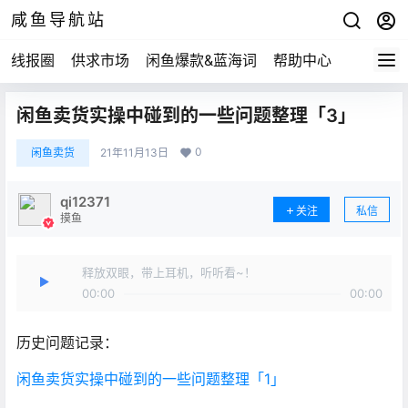
咸鱼导航站
线报圈
供求市场
闲鱼爆款&蓝海词
帮助中心
闲鱼卖货实操中碰到的一些问题整理「3」
0
闲鱼卖货
21年11月13日
qi12371
关注
私信
摸鱼
释放双眼，带上耳机，听听看~！
00:00
00:00
历史问题记录：
闲鱼卖货实操中碰到的一些问题整理「1」