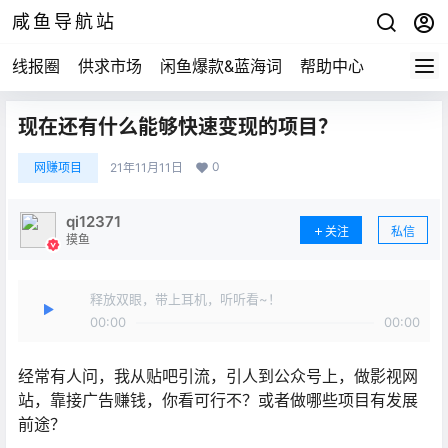
咸鱼导航站
线报圈
供求市场
闲鱼爆款&蓝海词
帮助中心
现在还有什么能够快速变现的项目？
0
网赚项目
21年11月11日
qi12371
关注
私信
摸鱼
释放双眼，带上耳机，听听看~！
00:00
00:00
经常有人问，我从贴吧引流，引人到公众号上，做影视网
站，靠接广告赚钱，你看可行不？或者做哪些项目有发展
前途？