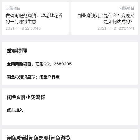
网赚项目
网赚项目
做咨询服务赚钱，越老越吃香
副业赚钱到底是什么？变现又
的一门赚钱生意
是如何达成的？
2021-11-8 22:50:46
2021-11-21 22:34:41
重要提醒
全网网赚项目，联系QQ：3680295
闲鱼の知识星球：闲鱼产品库
闲鱼&副业交流群
点击加入
闲鱼粉丝|闲鱼想要|闲鱼游览