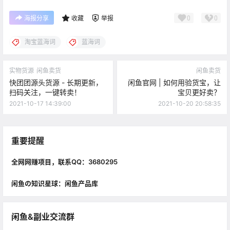
0
0
海报分享
收藏
举报
淘宝蓝海词
蓝海词
实物货源
闲鱼卖货
闲鱼卖货
快团团源头货源 - 长期更新，
闲鱼官网 | 如何用验货宝，让
扫码关注，一键转卖！
宝贝更好卖？​
2021-10-17 14:39:00
2021-10-20 20:58:35
重要提醒
全网网赚项目，联系QQ：3680295
闲鱼の知识星球：闲鱼产品库
闲鱼&副业交流群