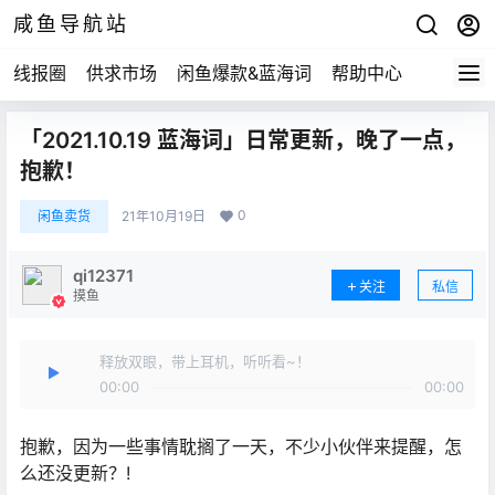
咸鱼导航站
线报圈
供求市场
闲鱼爆款&蓝海词
帮助中心
「2021.10.19 蓝海词」日常更新，晚了一点，
抱歉！
0
闲鱼卖货
21年10月19日
qi12371
关注
私信
摸鱼
释放双眼，带上耳机，听听看~！
00:00
00:00
抱歉，因为一些事情耽搁了一天，不少小伙伴来提醒，怎
么还没更新？!