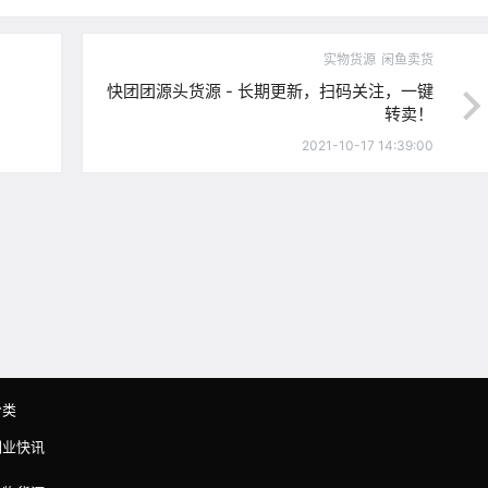
实物货源
闲鱼卖货
快团团源头货源 - 长期更新，扫码关注，一键
转卖！
2021-10-17 14:39:00
分类
副业快讯