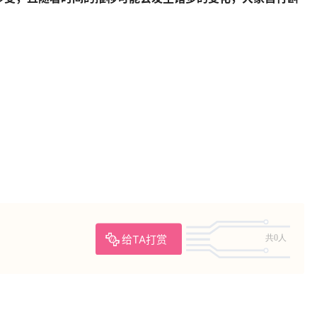
给TA打赏
共0人