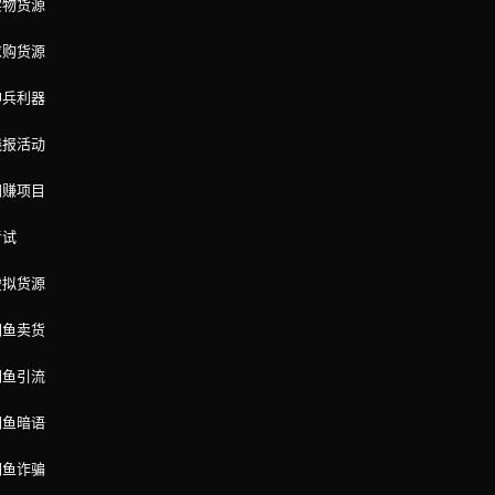
实物货源
求购货源
神兵利器
线报活动
网赚项目
考试
虚拟货源
闲鱼卖货
闲鱼引流
闲鱼暗语
闲鱼诈骗