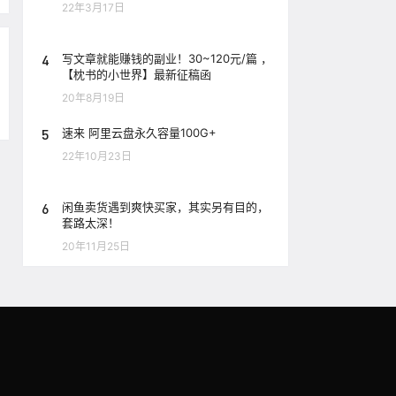
22年3月17日
4
写文章就能赚钱的副业！30~120元/篇 ，
【枕书的小世界】最新征稿函
20年8月19日
5
速来 阿里云盘永久容量100G+
22年10月23日
6
闲鱼卖货遇到爽快买家，其实另有目的，
套路太深！
20年11月25日