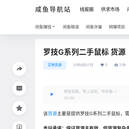
咸鱼导航站
线报圈
供求市场
闲鱼赚钱
闲鱼暗语
闲鱼诈骗
网赚项目
罗技G系列二手鼠标 货源
0
2.6k
实物货源
21年8月27日
释放双眼，带上耳机，听听看~！
00:00
该
货源
主要是提供罗技G系列二手鼠标，
本站承诺：保证货源主有效，但货源复杂