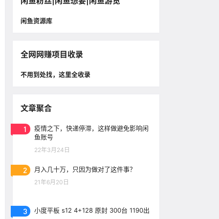
闲鱼粉丝|闲鱼想要|闲鱼游览
闲鱼资源库
全网网赚项目收录
不用到处找，这里全收录
文章聚合
1
疫情之下，快递停滞，这样做避免影响闲
鱼账号
22年3月24日
2
月入几十万，只因为做对了这件事？
21年6月20日
3
小度平板 s12 4+128 原封 300台 1190出