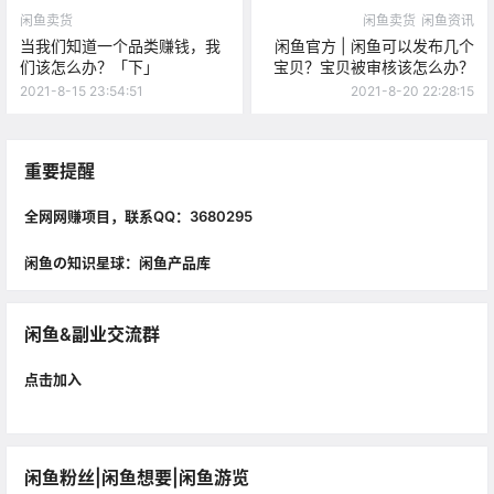
闲鱼卖货
闲鱼卖货
闲鱼资讯
当我们知道一个品类赚钱，我
闲鱼官方 | 闲鱼可以发布几个
们该怎么办？「下」
宝贝？宝贝​被审核该怎么办？
2021-8-15 23:54:51
2021-8-20 22:28:15
重要提醒
全网网赚项目，联系QQ：3680295
闲鱼の知识星球：闲鱼产品库
闲鱼&副业交流群
点击加入
闲鱼粉丝|闲鱼想要|闲鱼游览