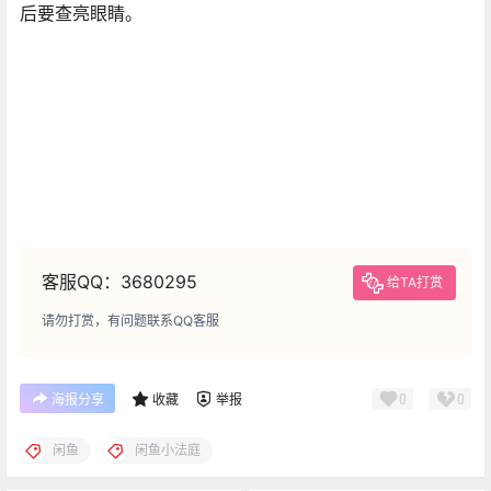
后要查亮眼睛。
客服QQ：3680295
给TA打赏
请勿打赏，有问题联系QQ客服
0
0
海报分享
收藏
举报
闲鱼
闲鱼小法庭