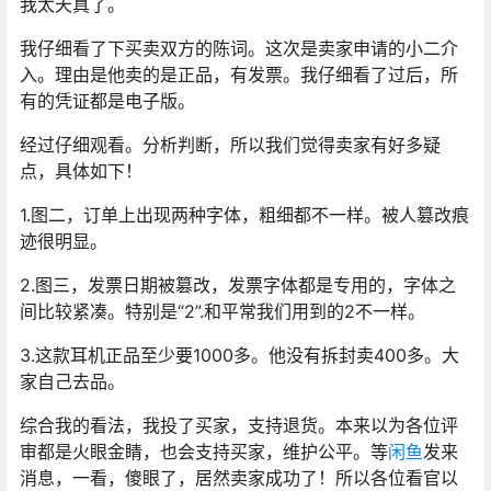
我太天真了。
我仔细看了下买卖双方的陈词。这次是卖家申请的小二介
入。理由是他卖的是正品，有发票。我仔细看了过后，所
有的凭证都是电子版。
经过仔细观看。分析判断，所以我们觉得卖家有好多疑
点，具体如下！
1.图二，订单上出现两种字体，粗细都不一样。被人篡改痕
迹很明显。
2.图三，发票日期被篡改，发票字体都是专用的，字体之
间比较紧凑。特别是“2”.和平常我们用到的2不一样。
3.这款耳机正品至少要1000多。他没有拆封卖400多。大
家自己去品。
综合我的看法，我投了买家，支持退货。本来以为各位评
审都是火眼金睛，也会支持买家，维护公平。等
闲鱼
发来
消息，一看，傻眼了，居然卖家成功了！所以各位看官以