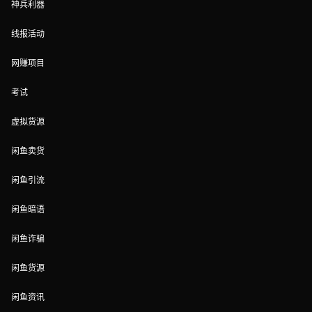
神兵利器
线报活动
网赚项目
考试
虚拟货源
闲鱼卖货
闲鱼引流
闲鱼暗语
闲鱼诈骗
闲鱼货源
闲鱼资讯