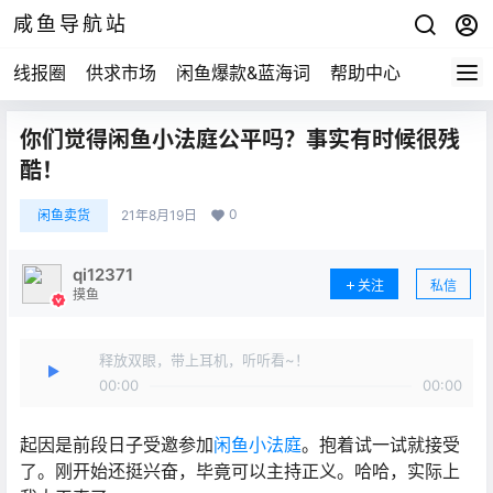
咸鱼导航站
线报圈
供求市场
闲鱼爆款&蓝海词
帮助中心
你们觉得闲鱼小法庭公平吗？事实有时候很残
酷！
0
闲鱼卖货
21年8月19日
qi12371
关注
私信
摸鱼
释放双眼，带上耳机，听听看~！
00:00
00:00
起因是前段日子受邀参加
闲鱼小法庭
。抱着试一试就接受
了。刚开始还挺兴奋，毕竟可以主持正义。哈哈，实际上