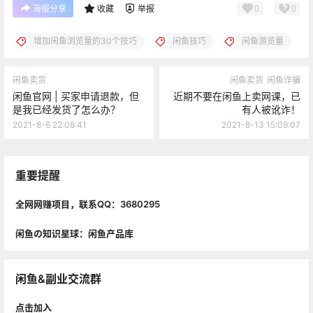
0
0
海报分享
收藏
举报
增加闲鱼浏览量的30个技巧
闲鱼技巧
闲鱼游览量
闲鱼卖货
闲鱼卖货
闲鱼诈骗
闲鱼官网 | 买家申请退款，但
近期不要在闲鱼上卖网课，已
是我已经发货了怎么办？​
有人被讹诈！
2021-8-6 22:08:41
2021-8-13 15:09:07
重要提醒
全网网赚项目，联系QQ：3680295
闲鱼の知识星球：闲鱼产品库
闲鱼&副业交流群
点击加入