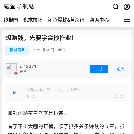
咸鱼导航站
线报圈
供求市场
闲鱼爆款&蓝海词
帮助中心
想赚钱，先要学会抄作业！
0
网赚项目
21年6月20日
qi12371
关注
私信
摸鱼
释放双眼，带上耳机，听听看~！
00:00
00:00
赚钱的秘密竟然就是抄袭。
看了不少大咖的直播，读了挺多关于赚钱的文章，虽