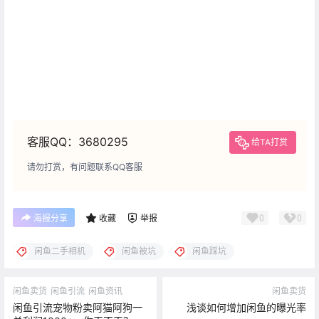
客服QQ：3680295
给TA打赏
请勿打赏，有问题联系QQ客服
0
0
海报分享
收藏
举报
闲鱼二手相机
闲鱼被坑
闲鱼踩坑
闲鱼卖货
闲鱼引流
闲鱼资讯
闲鱼卖货
闲鱼引流宠物粉卖阿猫阿狗一
浅谈如何增加闲鱼的曝光率