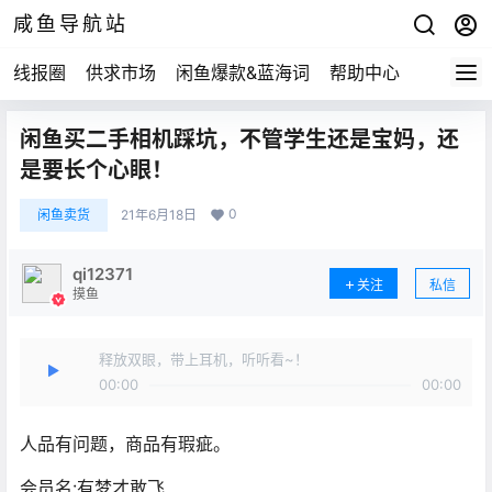
咸鱼导航站
线报圈
供求市场
闲鱼爆款&蓝海词
帮助中心
闲鱼买二手相机踩坑，不管学生还是宝妈，还
是要长个心眼！
0
闲鱼卖货
21年6月18日
qi12371
关注
私信
摸鱼
释放双眼，带上耳机，听听看~！
00:00
00:00
人品有问题，商品有瑕疵。
会员名:有梦才敢飞