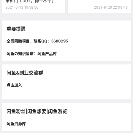
单利润1000+，你干不干？
2021-6-13 19:58:56
2021-6-29 22:09:48
重要提醒
全网网赚项目，联系QQ：3680295
闲鱼の知识星球：闲鱼产品库
闲鱼&副业交流群
点击加入
闲鱼粉丝|闲鱼想要|闲鱼游览
闲鱼资源库