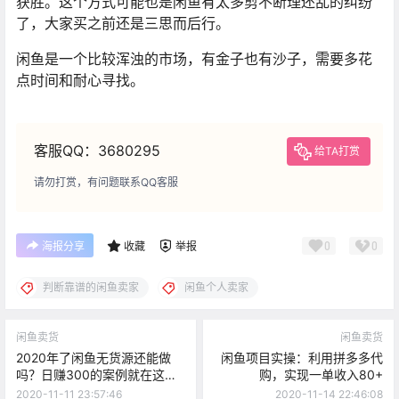
获胜。这个方式可能也是闲鱼有太多剪不断理还乱的纠纷
了，大家买之前还是三思而后行。
闲鱼是一个比较浑浊的市场，有金子也有沙子，需要多花
点时间和耐心寻找。
客服QQ：3680295
给TA打赏
请勿打赏，有问题联系QQ客服
0
0
海报分享
收藏
举报
判断靠谱的闲鱼卖家
闲鱼个人卖家
闲鱼卖货
闲鱼卖货
2020年了闲鱼无货源还能做
闲鱼项目实操：利用拼多多代
吗？日赚300的案例就在这
购，实现一单收入80+
里！
2020-11-11 23:57:46
2020-11-14 22:46:08