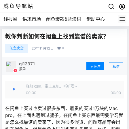
咸鱼导航站
线报圈
供求市场
闲鱼爆款&蓝海词
帮助中心
教你判断如何在闲鱼上找到靠谱的卖家？
0
闲鱼卖货
20年11月12日
qi12371
关注
私信
摸鱼
释放双眼，带上耳机，听听看~！
00:00
00:00
在闲鱼上买过也卖过很多东西，最贵的买过1万块的Mac
pro，在上面也遇到过骗子。在闲鱼上买东西最需要学习就
是怎么找靠谱的卖家了，因为很多假货、问题商品等会出