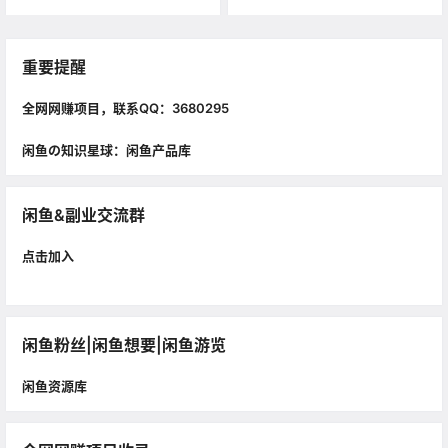
重要提醒
全网网赚项目，联系QQ：3680295
闲鱼の知识星球：闲鱼产品库
闲鱼&副业交流群
点击加入
闲鱼粉丝|闲鱼想要|闲鱼游览
闲鱼资源库