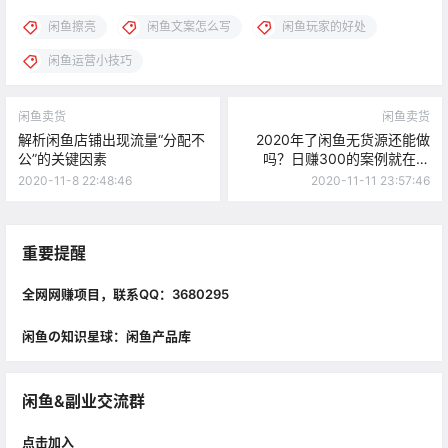
闲鱼擦亮
闲鱼文案怎么写
闲鱼玩家的好处
闲鱼运营小技巧
闲鱼卖货
闲鱼卖货
解析闲鱼店铺出现流量“分配不
2020年了闲鱼无货源还能做
公”的关键因素
吗？日赚300的案例就在这
里！
2020-11-8 22:48:46
2020-11-11 23:57:46
重要提醒
全网网赚项目，联系QQ：3680295
闲鱼の知识星球：闲鱼产品库
闲鱼&副业交流群
点击加入