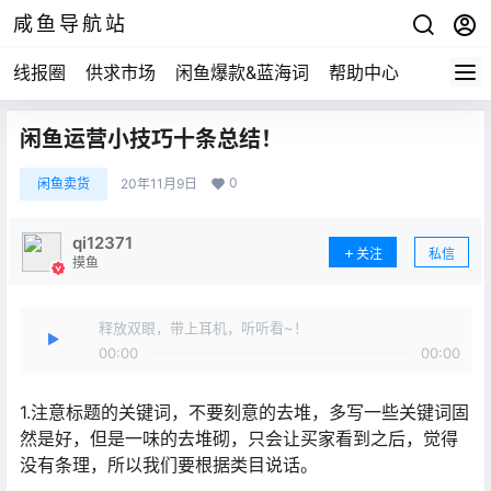
咸鱼导航站
线报圈
供求市场
闲鱼爆款&蓝海词
帮助中心
闲鱼运营小技巧十条总结！
0
闲鱼卖货
20年11月9日
qi12371
关注
私信
摸鱼
释放双眼，带上耳机，听听看~！
00:00
00:00
1.注意标题的关键词，不要刻意的去堆，多写一些关键词固
然是好，但是一味的去堆砌，只会让买家看到之后，觉得
没有条理，所以我们要根据类目说话。